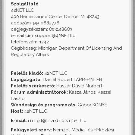
Szolgáltató
:
42NET LLC
400 Renaissance Center Detroit, MI 48243
adószám: 99-0682776
cégjegyzékszám: 803148683
e-mail cím: support@42NET.llc
telefonszám: 1242
Cégbíróság: Michigan Department Of Licensing And
Regulatory Affairs
Felelős kiadó:
42NET LLC
Lapigazgató:
Daniel Robert TARR-PINTER
Felelős szerkesztő:
Huszár Dávid Norbert
Fórum adminisztrátorok:
Kasza János, Keszei
László
Webdesign és programozás:
Gabor KONYE
Host:
42NET LLC
E-mail:
i n f o [@] r a d i o s i t e . h u
Felügyeleti szerv:
Nemzeti Média- és Hírközlési