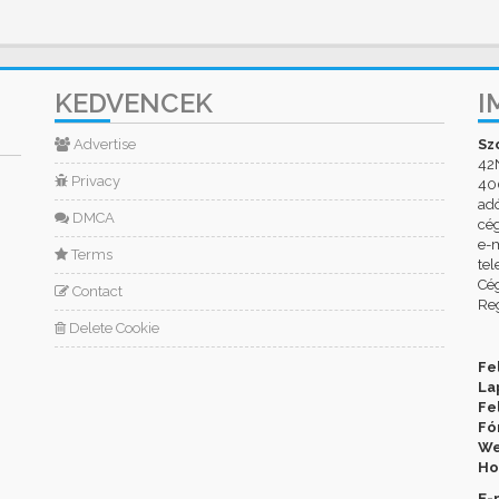
KEDVENCEK
I
Advertise
Sz
42
Privacy
400
ad
DMCA
cé
e-m
Terms
tel
Cég
Contact
Reg
Delete Cookie
Fe
La
Fe
Fó
We
Ho
E-