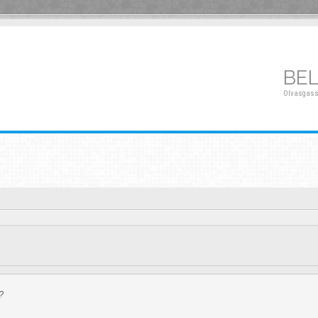
BE
Olvasgass
?