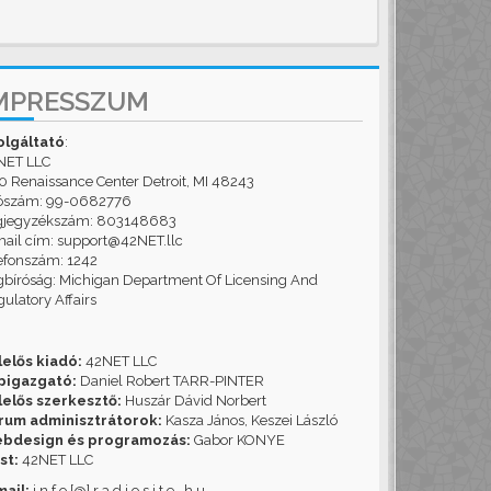
MPRESSZUM
olgáltató
:
NET LLC
 Renaissance Center Detroit, MI 48243
ószám: 99-0682776
gjegyzékszám: 803148683
ail cím: support@42NET.llc
efonszám: 1242
bíróság: Michigan Department Of Licensing And
ulatory Affairs
lelős kiadó:
42NET LLC
pigazgató:
Daniel Robert TARR-PINTER
lelős szerkesztő:
Huszár Dávid Norbert
rum adminisztrátorok:
Kasza János, Keszei László
bdesign és programozás:
Gabor KONYE
st:
42NET LLC
mail:
i n f o [@] r a d i o s i t e . h u