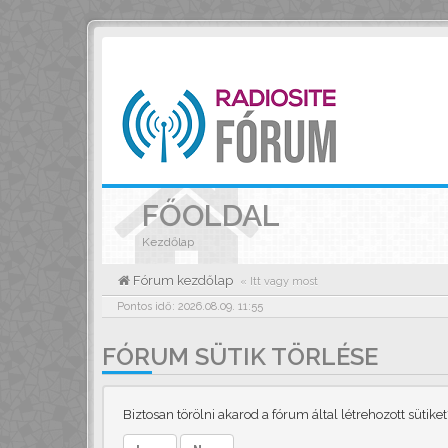
FŐOLDAL
Kezdőlap
Fórum kezdőlap
« Itt vagy most
Pontos idő: 2026.08.09. 11:55
FÓRUM SÜTIK TÖRLÉSE
Biztosan törölni akarod a fórum által létrehozott sütiket