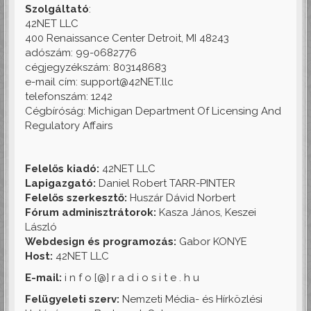
Szolgáltató
:
42NET LLC
400 Renaissance Center Detroit, MI 48243
adószám: 99-0682776
cégjegyzékszám: 803148683
e-mail cím: support@42NET.llc
telefonszám: 1242
Cégbíróság: Michigan Department Of Licensing And
Regulatory Affairs
Felelős kiadó:
42NET LLC
Lapigazgató:
Daniel Robert TARR-PINTER
Felelős szerkesztő:
Huszár Dávid Norbert
Fórum adminisztrátorok:
Kasza János, Keszei
László
Webdesign és programozás:
Gabor KONYE
Host:
42NET LLC
E-mail:
i n f o [@] r a d i o s i t e . h u
Felügyeleti szerv:
Nemzeti Média- és Hírközlési