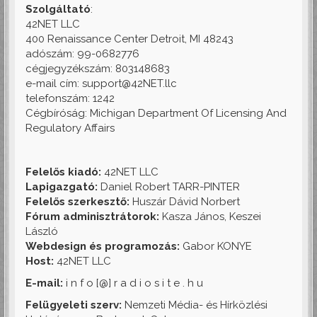
Szolgáltató
:
42NET LLC
400 Renaissance Center Detroit, MI 48243
adószám: 99-0682776
cégjegyzékszám: 803148683
e-mail cím: support@42NET.llc
telefonszám: 1242
Cégbíróság: Michigan Department Of Licensing And
Regulatory Affairs
Felelős kiadó:
42NET LLC
Lapigazgató:
Daniel Robert TARR-PINTER
Felelős szerkesztő:
Huszár Dávid Norbert
Fórum adminisztrátorok:
Kasza János, Keszei
László
Webdesign és programozás:
Gabor KONYE
Host:
42NET LLC
E-mail:
i n f o [@] r a d i o s i t e . h u
Felügyeleti szerv:
Nemzeti Média- és Hírközlési