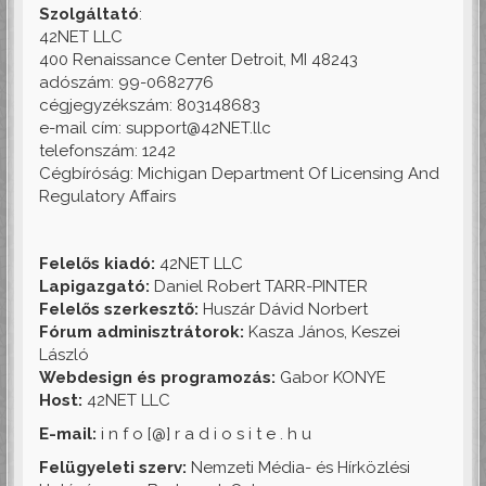
Szolgáltató
:
42NET LLC
400 Renaissance Center Detroit, MI 48243
adószám: 99-0682776
cégjegyzékszám: 803148683
e-mail cím: support@42NET.llc
telefonszám: 1242
Cégbíróság: Michigan Department Of Licensing And
Regulatory Affairs
Felelős kiadó:
42NET LLC
Lapigazgató:
Daniel Robert TARR-PINTER
Felelős szerkesztő:
Huszár Dávid Norbert
Fórum adminisztrátorok:
Kasza János, Keszei
László
Webdesign és programozás:
Gabor KONYE
Host:
42NET LLC
E-mail:
i n f o [@] r a d i o s i t e . h u
Felügyeleti szerv:
Nemzeti Média- és Hírközlési