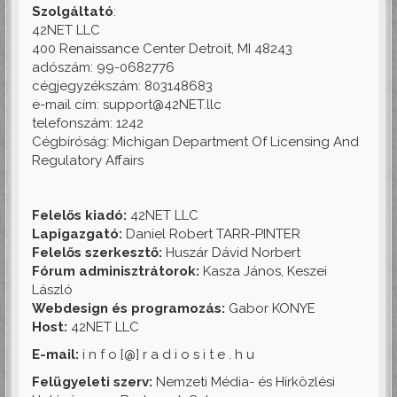
Szolgáltató
:
42NET LLC
400 Renaissance Center Detroit, MI 48243
adószám: 99-0682776
cégjegyzékszám: 803148683
e-mail cím: support@42NET.llc
telefonszám: 1242
Cégbíróság: Michigan Department Of Licensing And
Regulatory Affairs
Felelős kiadó:
42NET LLC
Lapigazgató:
Daniel Robert TARR-PINTER
Felelős szerkesztő:
Huszár Dávid Norbert
Fórum adminisztrátorok:
Kasza János, Keszei
László
Webdesign és programozás:
Gabor KONYE
Host:
42NET LLC
E-mail:
i n f o [@] r a d i o s i t e . h u
Felügyeleti szerv:
Nemzeti Média- és Hírközlési