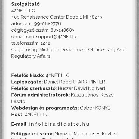
Szolgáltató
:
42NET LLC
400 Renaissance Center Detroit, MI 48243
adószám: 99-0682776
cégjegyzékszám: 803148683
e-mail cím: support@42NET.llc
telefonszám: 1242
Cégbíróság: Michigan Department Of Licensing And
Regulatory Affairs
Felelős kiadó:
42NET LLC
Lapigazgató:
Daniel Robert TARR-PINTER
Felelős szerkesztő:
Huszár Dávid Norbert
Fórum adminisztrátorok:
Kasza János, Keszei
László
Webdesign és programozás:
Gabor KONYE
Host:
42NET LLC
E-mail:
i n f o [@] r a d i o s i t e . h u
Felügyeleti szerv:
Nemzeti Média- és Hírközlési