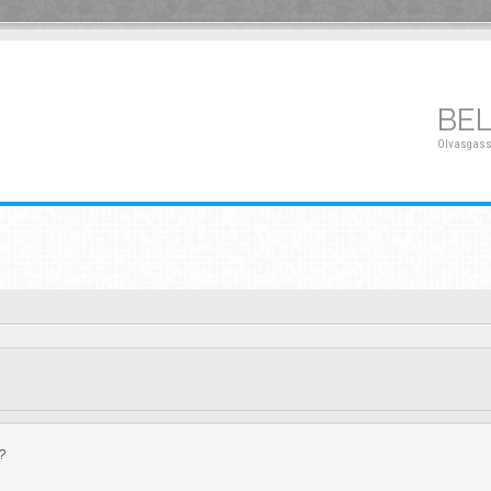
BE
Olvasgass
?