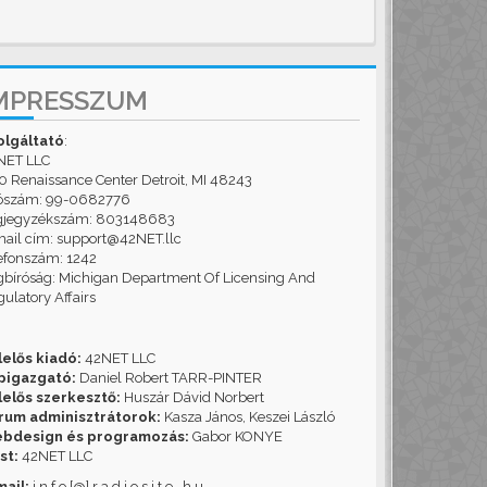
MPRESSZUM
olgáltató
:
NET LLC
 Renaissance Center Detroit, MI 48243
ószám: 99-0682776
gjegyzékszám: 803148683
ail cím: support@42NET.llc
efonszám: 1242
bíróság: Michigan Department Of Licensing And
ulatory Affairs
lelős kiadó:
42NET LLC
pigazgató:
Daniel Robert TARR-PINTER
lelős szerkesztő:
Huszár Dávid Norbert
rum adminisztrátorok:
Kasza János, Keszei László
bdesign és programozás:
Gabor KONYE
st:
42NET LLC
mail:
i n f o [@] r a d i o s i t e . h u