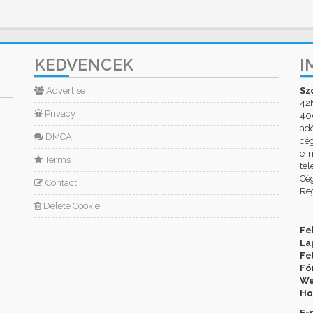
KEDVENCEK
I
Advertise
Sz
42
Privacy
400
ad
DMCA
cé
e-m
Terms
tel
Cég
Contact
Reg
Delete Cookie
Fe
La
Fe
Fó
We
Ho
E-