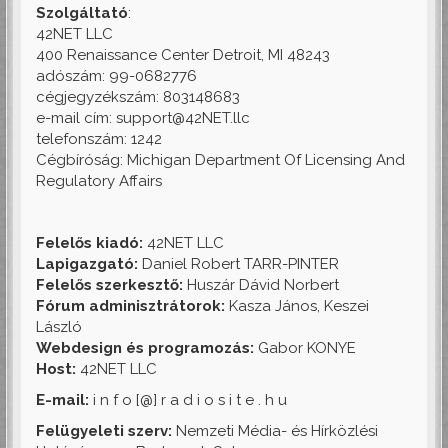
Szolgáltató
:
42NET LLC
400 Renaissance Center Detroit, MI 48243
adószám: 99-0682776
cégjegyzékszám: 803148683
e-mail cím: support@42NET.llc
telefonszám: 1242
Cégbíróság: Michigan Department Of Licensing And
Regulatory Affairs
Felelős kiadó:
42NET LLC
Lapigazgató:
Daniel Robert TARR-PINTER
Felelős szerkesztő:
Huszár Dávid Norbert
Fórum adminisztrátorok:
Kasza János, Keszei
László
Webdesign és programozás:
Gabor KONYE
Host:
42NET LLC
E-mail:
i n f o [@] r a d i o s i t e . h u
Felügyeleti szerv:
Nemzeti Média- és Hírközlési