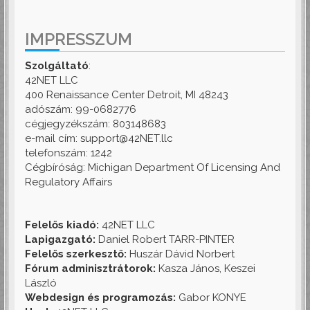
IMPRESSZUM
Szolgáltató
:
42NET LLC
400 Renaissance Center Detroit, MI 48243
adószám: 99-0682776
cégjegyzékszám: 803148683
e-mail cím: support@42NET.llc
telefonszám: 1242
Cégbíróság: Michigan Department Of Licensing And
Regulatory Affairs
Felelős kiadó:
42NET LLC
Lapigazgató:
Daniel Robert TARR-PINTER
Felelős szerkesztő:
Huszár Dávid Norbert
Fórum adminisztrátorok:
Kasza János, Keszei
László
Webdesign és programozás:
Gabor KONYE