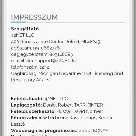
IMPRESSZUM
Szolgáltató
:
42NET LLC
400 Renaissance Center Detroit, MI 48243
adószám: 99-0682776
cégjegyzékszám: 803148683
e-mail cím: support@42NET.llc
telefonszám: 1242
Cégbíróság: Michigan Department Of Licensing And
Regulatory Affairs
Felelős kiadó:
42NET LLC
Lapigazgató:
Daniel Robert TARR-PINTER
Felelős szerkesztő:
Huszár Dávid Norbert
Fórum adminisztrátorok:
Kasza János, Keszei
László
Webdesign és programozás:
Gabor KONYE