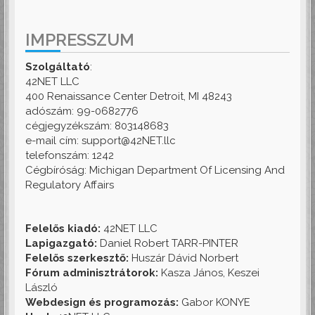
IMPRESSZUM
Szolgáltató
:
42NET LLC
400 Renaissance Center Detroit, MI 48243
adószám: 99-0682776
cégjegyzékszám: 803148683
e-mail cím: support@42NET.llc
telefonszám: 1242
Cégbíróság: Michigan Department Of Licensing And
Regulatory Affairs
Felelős kiadó:
42NET LLC
Lapigazgató:
Daniel Robert TARR-PINTER
Felelős szerkesztő:
Huszár Dávid Norbert
Fórum adminisztrátorok:
Kasza János, Keszei
László
Webdesign és programozás:
Gabor KONYE