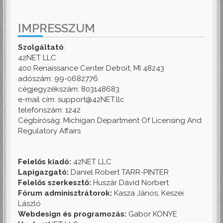
IMPRESSZUM
Szolgáltató
:
42NET LLC
400 Renaissance Center Detroit, MI 48243
adószám: 99-0682776
cégjegyzékszám: 803148683
e-mail cím: support@42NET.llc
telefonszám: 1242
Cégbíróság: Michigan Department Of Licensing And
Regulatory Affairs
Felelős kiadó:
42NET LLC
Lapigazgató:
Daniel Robert TARR-PINTER
Felelős szerkesztő:
Huszár Dávid Norbert
Fórum adminisztrátorok:
Kasza János, Keszei
László
Webdesign és programozás:
Gabor KONYE