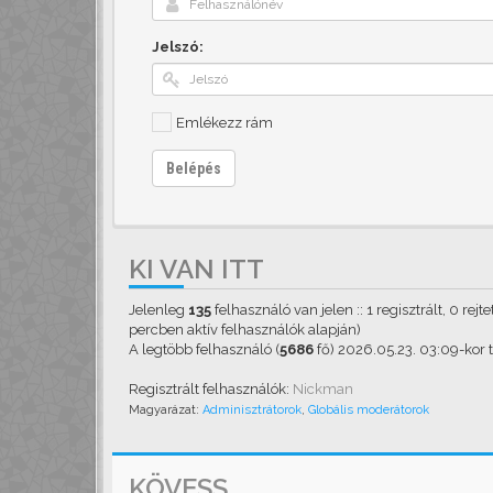
Jelszó:
Emlékezz rám
Belépés
KI VAN ITT
Jelenleg
135
felhasználó van jelen :: 1 regisztrált, 0 rej
percben aktív felhasználók alapján)
A legtöbb felhasználó (
5686
fő) 2026.05.23. 03:09-kor ta
Regisztrált felhasználók:
Nickman
Magyarázat:
Adminisztrátorok
,
Globális moderátorok
KÖVESS