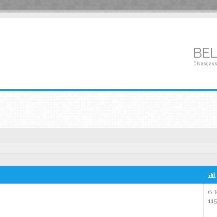
BE
Olvasgass
6 
11