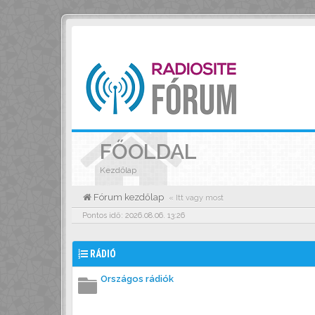
FŐOLDAL
Kezdőlap
Fórum kezdőlap
« Itt vagy most
Pontos idő: 2026.08.06. 13:26
RÁDIÓ
Országos rádiók