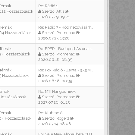
 Témák
Re: Rádió 1
622 Hozzászólások
Szerző:
Attis
2026.07.29. 19:21
 Témák
Re: Rádió 7 - Hódmezővásárhel…
64 Hozzászólások
Szerző:
Promenád
2026.07.27. 13:20
 Témák
Re: EPER - Budapest Astoria -…
39 Hozzászólások
Szerző:
Promenád
2026.06.18. 08:35
 Témák
Re: Fox Rádió - Zenta - 97.9M…
5 Hozzászólások
Szerző:
Promenád
2026.06.18. 00:39
Témák
Re: MTI Hangos hírek
 Hozzászólások
Szerző:
Promenád
2023.07.26. 01:15
 Témák
Re: Klubrádió
04 Hozzászólások
Szerző:
Roger2
2026.07.14. 18:08
 Témák
For Sale New AlphaTheta CDJ-1…