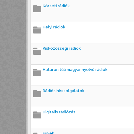
Körzeti rádiók
Helyi rádiók
Kisközösségi rádiók
Határon túli magyar nyelvű rádiók
Rádiós hírszolgálatok
Digitális rádiózás
Egyéb