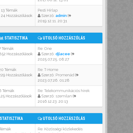
13 Témák
Pesti Hírlap
24 Hozzászólások
Szerző:
admin
2019.12.11. 20:31
STATISZTIKA
UTOLSÓ HOZZÁSZÓLÁS
7 Témák
Re: One
852 Hozzászólások
Szerző:
djlacee
2025.07.25. 08:27
20 Témák
Re: T-Home
229 Hozzászólások
Szerző:
Promenád
2023.07.26. 01:28
6 Témák
Re: Telekommunikációs hírek
125 Hozzászólások
Szerző:
szemilan
2016.12.23. 20:13
STATISZTIKA
UTOLSÓ HOZZÁSZÓLÁS
 Témák
Re: Közösségi közlekedés