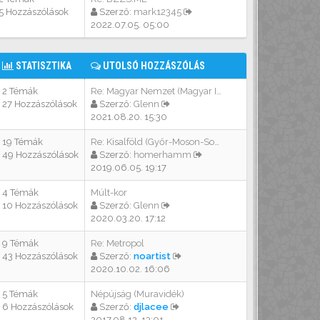
5 Hozzászólások
Szerző:
mark12345
2022.07.05. 05:00
STATISZTIKA
UTOLSÓ HOZZÁSZÓLÁS
2 Témák
Re: Magyar Nemzet (Magyar Idő…
27 Hozzászólások
Szerző:
Glenn
2021.08.20. 15:30
19 Témák
Re: Kisalföld (Győr-Moson-Sop…
49 Hozzászólások
Szerző:
homerhamm
2019.06.05. 19:17
4 Témák
Múlt-kor
10 Hozzászólások
Szerző:
Glenn
2020.03.20. 17:12
9 Témák
Re: Metropol
43 Hozzászólások
Szerző:
noartist
2020.10.02. 16:06
5 Témák
Népújság (Muravidék)
6 Hozzászólások
Szerző:
djlacee
2017.08.12. 13:01