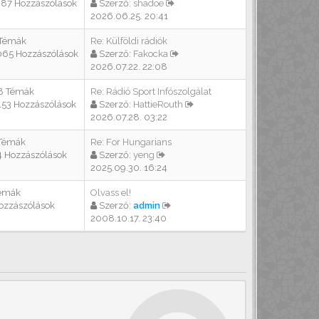
387 Hozzászólások
Szerző:
shadoe
2026.06.25. 20:41
 Témák
Re: Külföldi rádiók
065 Hozzászólások
Szerző:
Fakocka
2026.07.22. 22:08
8 Témák
Re: Rádió Sport Infószolgálat
153 Hozzászólások
Szerző:
HattieRouth
2026.07.28. 03:22
 Témák
Re: For Hungarians
4 Hozzászólások
Szerző:
yeng
2025.09.30. 16:24
Témák
Olvass el!
ozzászólások
Szerző:
admin
2008.10.17. 23:40