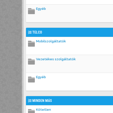
Egyéb
TELCO
Mobilszolgáltatók
Vezetékes szolgáltatók
Egyéb
MINDEN MÁS
Kötetlen