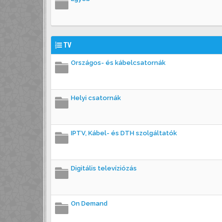
TV
Országos- és kábelcsatornák
Helyi csatornák
IPTV, Kábel- és DTH szolgáltatók
Digitális televíziózás
On Demand