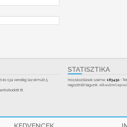
STATISZTIKA
tett és 134 vendég (az elmúlt 5
Hozzászólások száma:
183491
• T
regisztrált tagunk:
alkaslimCapsu
rtózkodott itt.
KEDVENCEK
I