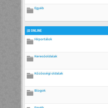
Egyéb
ONLINE
Hírportálok
Keresőoldalak
Közösségi oldalak
Blogok
Egyéb