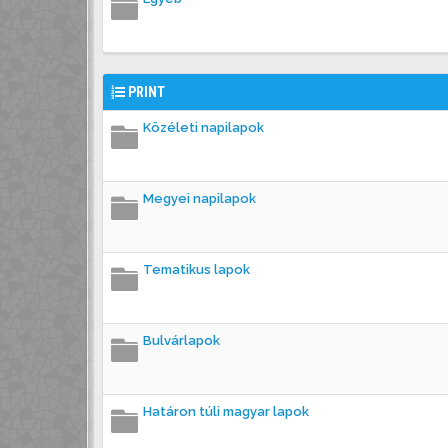
PRINT
Közéleti napilapok
Megyei napilapok
Tematikus lapok
Bulvárlapok
Határon túli magyar lapok