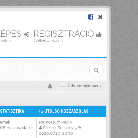
LÉPÉS
REGISZTRÁCIÓ
 nálunk
Csatlakozz hozzánk
Üdv,
Anonymous
STATISZTIKA
UTOLSÓ HOZZÁSZÓLÁS
Témák
Re: Kossuth Rádió
568 Hozzászólások
Szerző:
Snake005
2026.07.20. 20:30