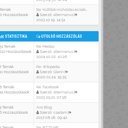
 Témák
Re: Külföldi műholdas és kábe…
10 Hozzászólások
Szerző:
altermanus
2023.10.19. 14:51
STATISZTIKA
UTOLSÓ HOZZÁSZÓLÁS
31 Témák
Re: Media1
222 Hozzászólások
Szerző:
altermanus
2024.10.02. 10:26
7 Témák
Re: Wikipedia
11 Hozzászólások
Szerző:
Glenn
2020.01.24. 19:35
8 Témák
Re: Facebook
41 Hozzászólások
Szerző:
altermanus
2023.05.21. 07:56
3 Témák
Ano Blog
6 Hozzászólások
Szerző:
csadam
2017.08.18. 09:42
2 Témák
Re: BZZS.ME