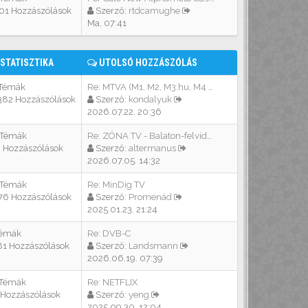
01 Hozzászólások
Szerző:
rtdcamughe
Ma, 07:41
STATISZTIKA
UTOLSÓ HOZZÁSZÓLÁS
 Témák
Re: MTVA (M1, M2, M3.hu, M4 S…
382 Hozzászólások
Szerző:
kondalyuk
2026.07.22. 20:36
 Témák
Re: ZÓNA TV - Balaton-felvidék
3 Hozzászólások
Szerző:
altermanus
2026.07.05. 14:32
 Témák
Re: MinDig TV
76 Hozzászólások
Szerző:
Promenád
2025.01.23. 21:24
Témák
Re: DVB-C
81 Hozzászólások
Szerző:
Landsmann
2026.06.19. 07:39
 Témák
Re: NETFLIX
 Hozzászólások
Szerző:
yeng
2025.09.30. 12:04