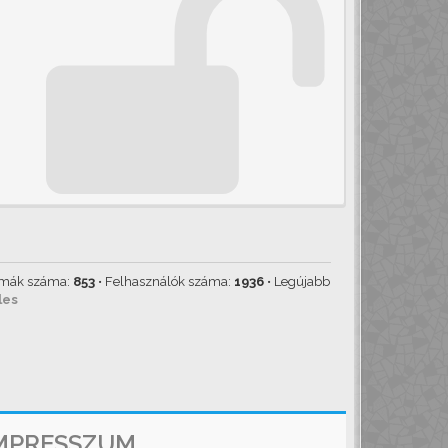
émák száma:
853
• Felhasználók száma:
1936
• Legújabb
les
MPRESSZUM