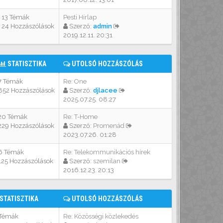
13 Témák
Pesti Hírlap
24 Hozzászólások
Szerző:
admin
2019.12.11. 20:31
STATISZTIKA
UTOLSÓ HOZZÁSZÓLÁS
7 Témák
Re: One
852 Hozzászólások
Szerző:
djlacee
2025.07.25. 08:27
20 Témák
Re: T-Home
229 Hozzászólások
Szerző:
Promenád
2023.07.26. 01:28
6 Témák
Re: Telekommunikációs hírek
125 Hozzászólások
Szerző:
szemilan
2016.12.23. 20:13
STATISZTIKA
UTOLSÓ HOZZÁSZÓLÁS
 Témák
Re: Közösségi közlekedés