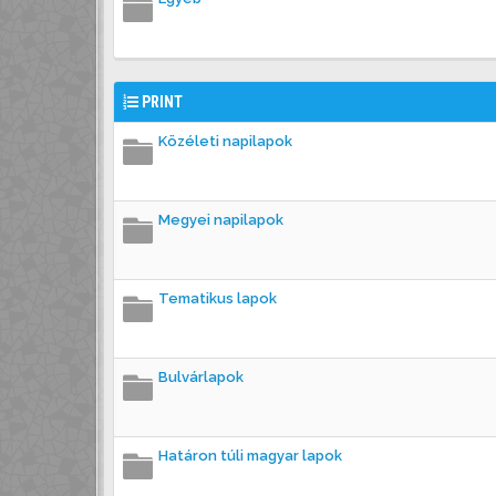
PRINT
Közéleti napilapok
Megyei napilapok
Tematikus lapok
Bulvárlapok
Határon túli magyar lapok