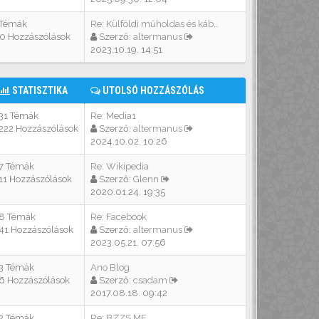
 Témák
Re: Külföldi műholdas és kábe…
10 Hozzászólások
Szerző:
altermanus
2023.10.19. 14:51
STATISZTIKA
UTOLSÓ HOZZÁSZÓLÁS
31 Témák
Re: Media1
222 Hozzászólások
Szerző:
altermanus
2024.10.02. 10:26
7 Témák
Re: Wikipedia
11 Hozzászólások
Szerző:
Glenn
2020.01.24. 19:35
8 Témák
Re: Facebook
41 Hozzászólások
Szerző:
altermanus
2023.05.21. 07:56
3 Témák
Ano Blog
6 Hozzászólások
Szerző:
csadam
2017.08.18. 09:42
2 Témák
Re: BZZS.ME