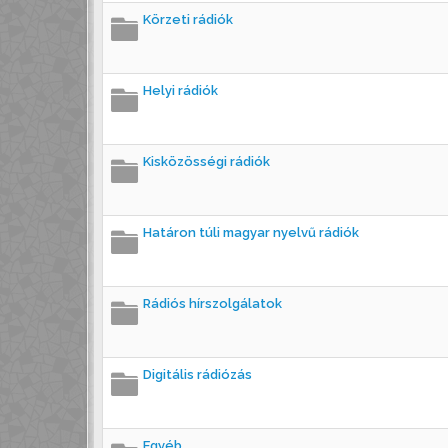
Körzeti rádiók
Helyi rádiók
Kisközösségi rádiók
Határon túli magyar nyelvű rádiók
Rádiós hírszolgálatok
Digitális rádiózás
Egyéb