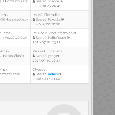
387 Hozzászólások
Szerző:
shadoe
2026.06.25. 20:41
 Témák
Re: Külföldi rádiók
065 Hozzászólások
Szerző:
Fakocka
2026.07.22. 22:08
8 Témák
Re: Rádió Sport Infószolgálat
153 Hozzászólások
Szerző:
HattieRouth
2026.07.28. 03:22
 Témák
Re: For Hungarians
4 Hozzászólások
Szerző:
yeng
2025.09.30. 16:24
Témák
Olvass el!
ozzászólások
Szerző:
admin
2008.10.17. 23:40