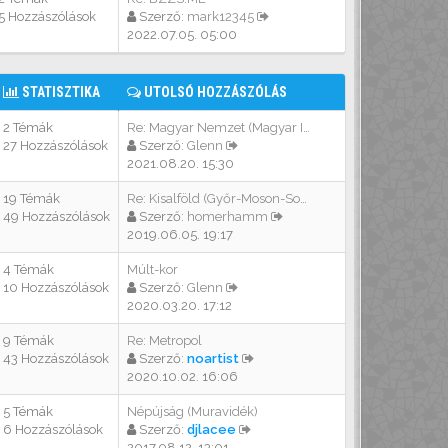
5 Hozzászólások
Szerző:
mark12345
2022.07.05. 05:00
STATISZTIKA
UTOLSÓ HOZZÁSZÓLÁS
2 Témák
Re: Magyar Nemzet (Magyar Idő…
27 Hozzászólások
Szerző:
Glenn
2021.08.20. 15:30
19 Témák
Re: Kisalföld (Győr-Moson-Sop…
49 Hozzászólások
Szerző:
homerhamm
2019.06.05. 19:17
4 Témák
Múlt-kor
10 Hozzászólások
Szerző:
Glenn
2020.03.20. 17:12
9 Témák
Re: Metropol
43 Hozzászólások
Szerző:
noartist
2020.10.02. 16:06
5 Témák
Népújság (Muravidék)
6 Hozzászólások
Szerző:
djlacee
2017.08.12. 13:01