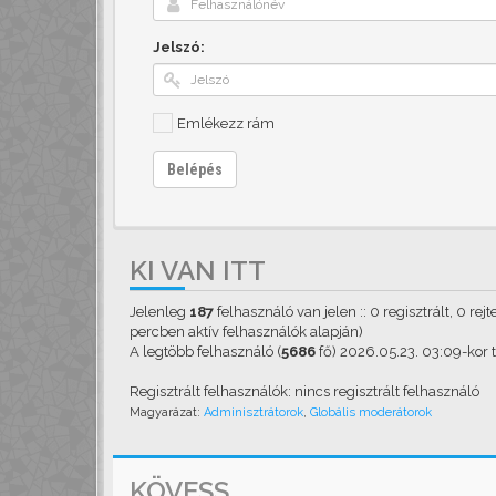
Jelszó:
Emlékezz rám
Belépés
KI VAN ITT
Jelenleg
187
felhasználó van jelen :: 0 regisztrált, 0 rej
percben aktív felhasználók alapján)
A legtöbb felhasználó (
5686
fő) 2026.05.23. 03:09-kor ta
Regisztrált felhasználók: nincs regisztrált felhasználó
Magyarázat:
Adminisztrátorok
,
Globális moderátorok
KÖVESS