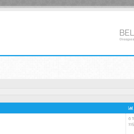
BE
Olvasgass
6 
11