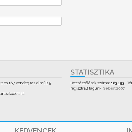
STATISZTIKA
tett és 187 vendég (az elmúlt 5
Hozzászólások száma:
183493
• T
regisztrált tagunk:
Sebist2007
rtózkodott itt.
KEDVENCEK
I