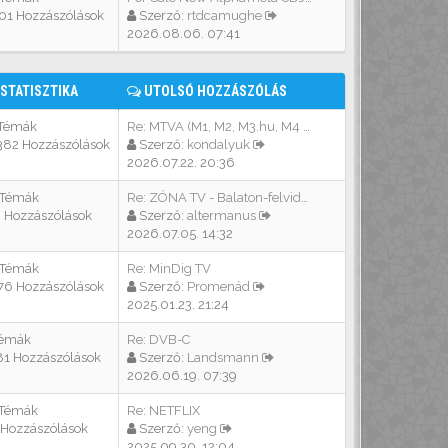
01 Hozzászólások
Szerző:
rtdcamughe
2026.08.06. 07:41
STATISZTIKA
UTOLSÓ HOZZÁSZÓLÁS
 Témák
Re: MTVA (M1, M2, M3.hu, M4 S…
382 Hozzászólások
Szerző:
kondalyuk
2026.07.22. 20:36
 Témák
Re: ZÓNA TV - Balaton-felvidék
3 Hozzászólások
Szerző:
altermanus
2026.07.05. 14:32
 Témák
Re: MinDig TV
76 Hozzászólások
Szerző:
Promenád
2025.01.23. 21:24
Témák
Re: DVB-C
81 Hozzászólások
Szerző:
Landsmann
2026.06.19. 07:39
 Témák
Re: NETFLIX
 Hozzászólások
Szerző:
yeng
2025.09.30. 12:04