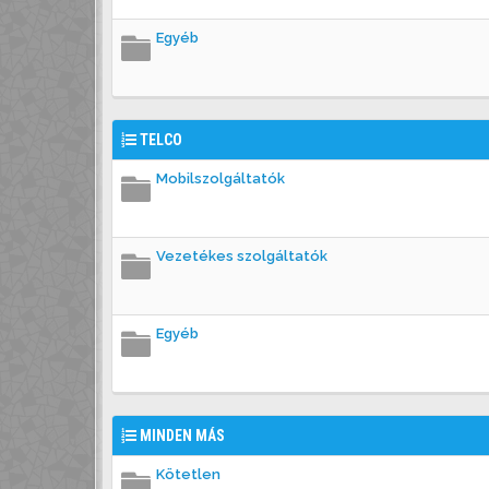
Egyéb
TELCO
Mobilszolgáltatók
Vezetékes szolgáltatók
Egyéb
MINDEN MÁS
Kötetlen