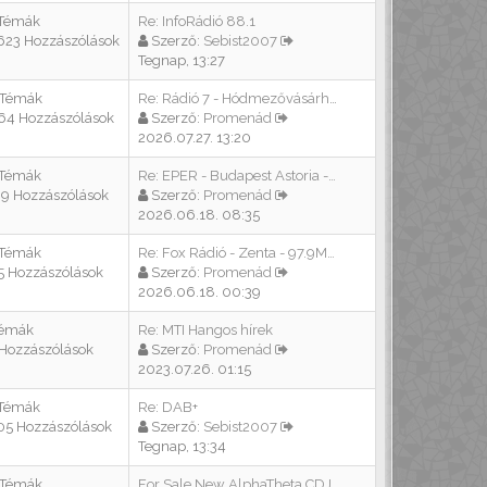
 Témák
Re: InfoRádió 88.1
623 Hozzászólások
Szerző:
Sebist2007
Tegnap, 13:27
 Témák
Re: Rádió 7 - Hódmezővásárhel…
64 Hozzászólások
Szerző:
Promenád
2026.07.27. 13:20
 Témák
Re: EPER - Budapest Astoria -…
39 Hozzászólások
Szerző:
Promenád
2026.06.18. 08:35
 Témák
Re: Fox Rádió - Zenta - 97.9M…
5 Hozzászólások
Szerző:
Promenád
2026.06.18. 00:39
Témák
Re: MTI Hangos hírek
 Hozzászólások
Szerző:
Promenád
2023.07.26. 01:15
 Témák
Re: DAB+
05 Hozzászólások
Szerző:
Sebist2007
Tegnap, 13:34
 Témák
For Sale New AlphaTheta CDJ-1…