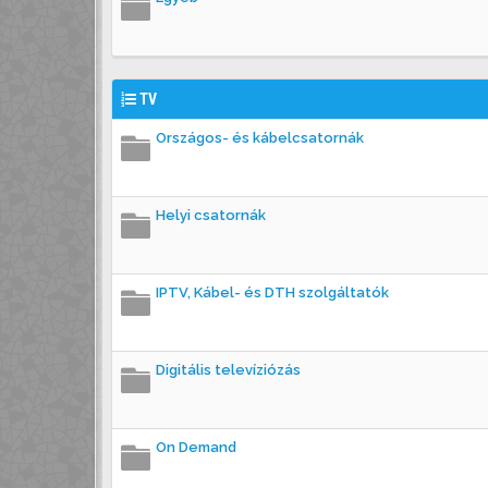
TV
Országos- és kábelcsatornák
Helyi csatornák
IPTV, Kábel- és DTH szolgáltatók
Digitális televíziózás
On Demand