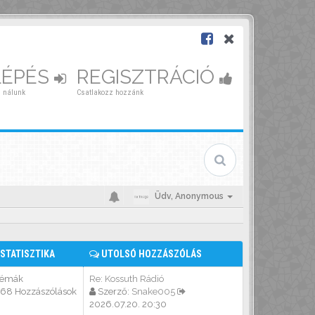
LÉPÉS
REGISZTRÁCIÓ
 nálunk
Csatlakozz hozzánk
Üdv,
Anonymous
STATISZTIKA
UTOLSÓ HOZZÁSZÓLÁS
Témák
Re: Kossuth Rádió
568 Hozzászólások
Szerző:
Snake005
2026.07.20. 20:30