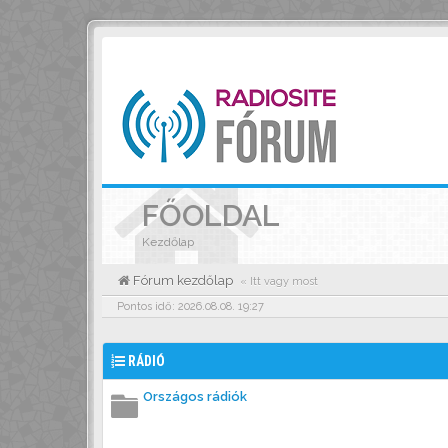
FŐOLDAL
Kezdőlap
Fórum kezdőlap
« Itt vagy most
Pontos idő: 2026.08.08. 19:27
RÁDIÓ
Országos rádiók