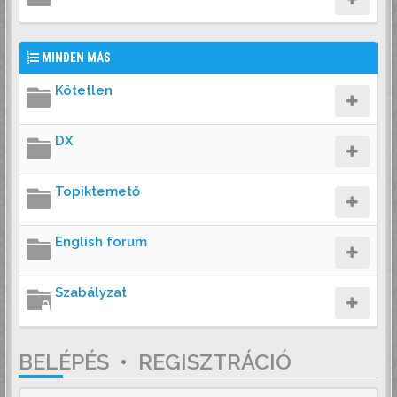
MINDEN MÁS
Kötetlen
DX
Topiktemető
English forum
Szabályzat
BELÉPÉS
•
REGISZTRÁCIÓ