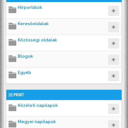
Hírportálok
Keresőoldalak
Közösségi oldalak
Blogok
Egyéb
PRINT
Közéleti napilapok
Megyei napilapok