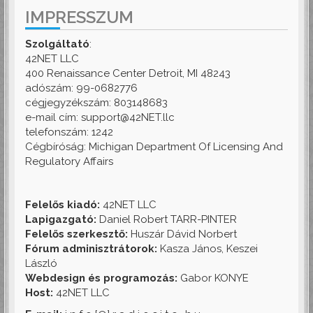
IMPRESSZUM
Szolgáltató
:
42NET LLC
400 Renaissance Center Detroit, MI 48243
adószám: 99-0682776
cégjegyzékszám: 803148683
e-mail cím: support@42NET.llc
telefonszám: 1242
Cégbíróság: Michigan Department Of Licensing And
Regulatory Affairs
Felelős kiadó:
42NET LLC
Lapigazgató:
Daniel Robert TARR-PINTER
Felelős szerkesztő:
Huszár Dávid Norbert
Fórum adminisztrátorok:
Kasza János, Keszei
László
Webdesign és programozás:
Gabor KONYE
Host:
42NET LLC