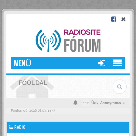
MENÜ
FŐOLDAL
Üdv,
Anonymous
Pontos idő: 2026.08.09. 13:57
RÁDIÓ