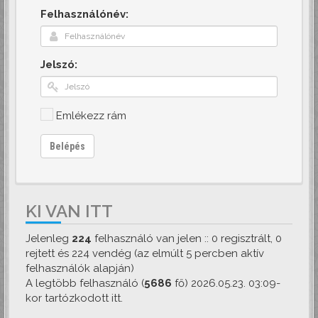
Felhasználónév:
Jelszó:
Emlékezz rám
Belépés
KI VAN ITT
Jelenleg
224
felhasználó van jelen :: 0 regisztrált, 0
rejtett és 224 vendég (az elmúlt 5 percben aktív
felhasználók alapján)
A legtöbb felhasználó (
5686
fő) 2026.05.23. 03:09-
kor tartózkodott itt.