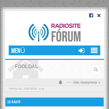
MENÜ
FŐOLDAL
Üdv,
Anonymous
Pontos idő: 2026.08.08. 10:33
RÁDIÓ