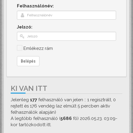
Felhasználónév:
Jelszó:
Emlékezz rám
Belépés
KI VAN ITT
Jelenleg
177
felhasználó van jelen :: 1 regisztrált, 0
rejtett és 176 vendég (az elmúlt 5 percben aktív
felhasználók alapján)
A legtöbb felhasználó (
5686
fő) 2026.05.23. 03:09-
kor tartózkodott itt.