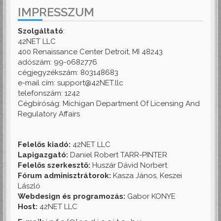
IMPRESSZUM
Szolgáltató
:
42NET LLC
400 Renaissance Center Detroit, MI 48243
adószám: 99-0682776
cégjegyzékszám: 803148683
e-mail cím: support@42NET.llc
telefonszám: 1242
Cégbíróság: Michigan Department Of Licensing And
Regulatory Affairs
Felelős kiadó:
42NET LLC
Lapigazgató:
Daniel Robert TARR-PINTER
Felelős szerkesztő:
Huszár Dávid Norbert
Fórum adminisztrátorok:
Kasza János, Keszei
László
Webdesign és programozás:
Gabor KONYE
Host:
42NET LLC