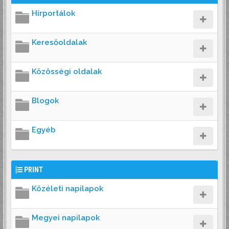
Hírportálok
Keresőoldalak
Közösségi oldalak
Blogok
Egyéb
PRINT
Közéleti napilapok
Megyei napilapok