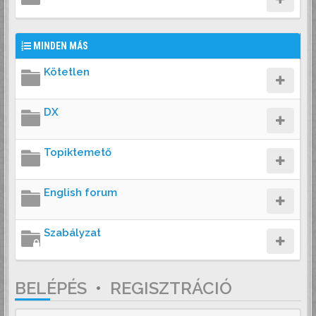
MINDEN MÁS
Kötetlen
DX
Topiktemető
English forum
Szabályzat
BELÉPÉS
•
REGISZTRÁCIÓ