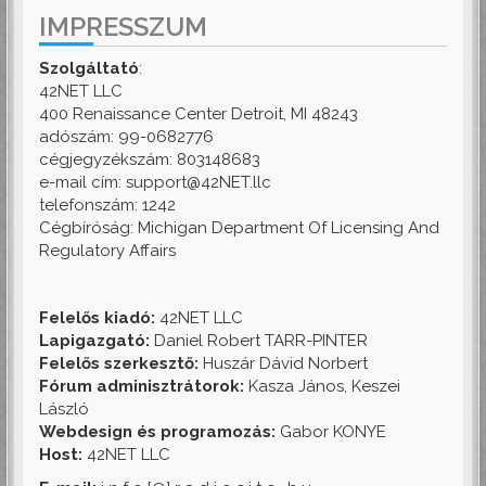
IMPRESSZUM
Szolgáltató
:
42NET LLC
400 Renaissance Center Detroit, MI 48243
adószám: 99-0682776
cégjegyzékszám: 803148683
e-mail cím: support@42NET.llc
telefonszám: 1242
Cégbíróság: Michigan Department Of Licensing And
Regulatory Affairs
Felelős kiadó:
42NET LLC
Lapigazgató:
Daniel Robert TARR-PINTER
Felelős szerkesztő:
Huszár Dávid Norbert
Fórum adminisztrátorok:
Kasza János, Keszei
László
Webdesign és programozás:
Gabor KONYE
Host:
42NET LLC