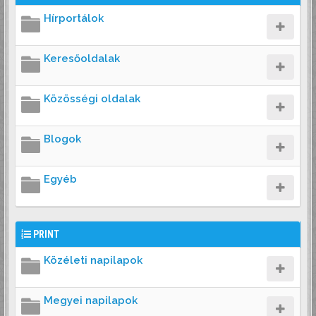
Hírportálok
Keresőoldalak
Közösségi oldalak
Blogok
Egyéb
PRINT
Közéleti napilapok
Megyei napilapok