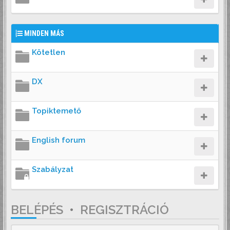
MINDEN MÁS
Kötetlen
DX
Topiktemető
English forum
Szabályzat
BELÉPÉS
•
REGISZTRÁCIÓ