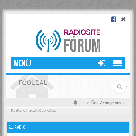
MENÜ
FŐOLDAL
Üdv,
Anonymous
Pontos idő: 2026.08.10. 06:54
RÁDIÓ