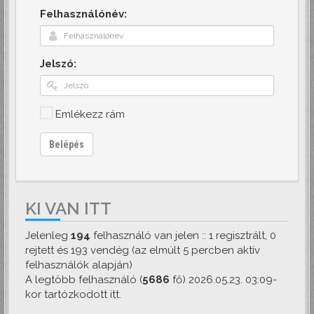
Felhasználónév:
Jelszó:
Emlékezz rám
Belépés
KI VAN ITT
Jelenleg
194
felhasználó van jelen :: 1 regisztrált, 0
rejtett és 193 vendég (az elmúlt 5 percben aktív
felhasználók alapján)
A legtöbb felhasználó (
5686
fő) 2026.05.23. 03:09-
kor tartózkodott itt.