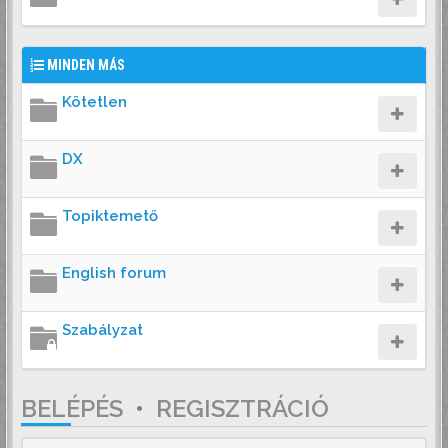
MINDEN MÁS
Kötetlen
DX
Topiktemető
English forum
Szabályzat
BELÉPÉS
•
REGISZTRÁCIÓ