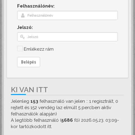
Felhasználónév:
Jelszó:
Emlékezz rám
Belépés
KI VAN ITT
Jelenleg
153
felhasználó van jelen :: 1 regisztrált, 0
rejtett és 152 vendég (az elmúlt 5 percben aktív
felhasználók alapján)
A legtöbb felhasználó (
5686
fő) 2026.05.23. 03:09-
kor tartózkodott itt.