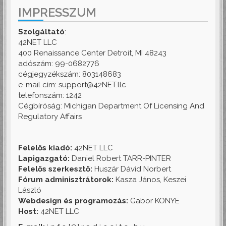
IMPRESSZUM
Szolgáltató
:
42NET LLC
400 Renaissance Center Detroit, MI 48243
adószám: 99-0682776
cégjegyzékszám: 803148683
e-mail cím: support@42NET.llc
telefonszám: 1242
Cégbíróság: Michigan Department Of Licensing And
Regulatory Affairs
Felelős kiadó:
42NET LLC
Lapigazgató:
Daniel Robert TARR-PINTER
Felelős szerkesztő:
Huszár Dávid Norbert
Fórum adminisztrátorok:
Kasza János, Keszei
László
Webdesign és programozás:
Gabor KONYE
Host:
42NET LLC