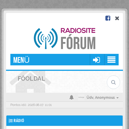
MENÜ
FŐOLDAL
Üdv,
Anonymous
Pontos idő: 2026.08.07. 11:01
RÁDIÓ