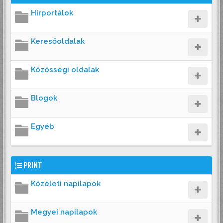
Hírportálok
Keresőoldalak
Közösségi oldalak
Blogok
Egyéb
PRINT
Közéleti napilapok
Megyei napilapok