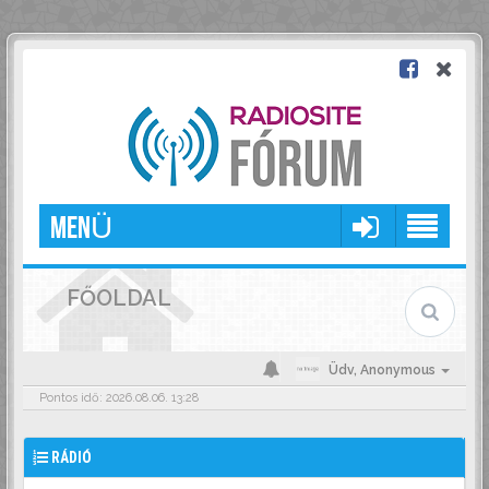
MENÜ
FŐOLDAL
Üdv,
Anonymous
Pontos idő: 2026.08.06. 13:28
RÁDIÓ