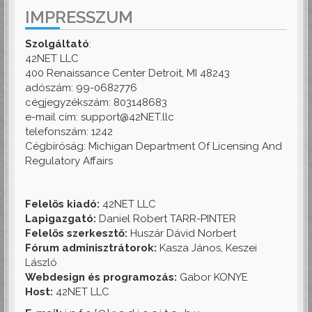
IMPRESSZUM
Szolgáltató
:
42NET LLC
400 Renaissance Center Detroit, MI 48243
adószám: 99-0682776
cégjegyzékszám: 803148683
e-mail cím: support@42NET.llc
telefonszám: 1242
Cégbíróság: Michigan Department Of Licensing And
Regulatory Affairs
Felelős kiadó:
42NET LLC
Lapigazgató:
Daniel Robert TARR-PINTER
Felelős szerkesztő:
Huszár Dávid Norbert
Fórum adminisztrátorok:
Kasza János, Keszei
László
Webdesign és programozás:
Gabor KONYE
Host:
42NET LLC