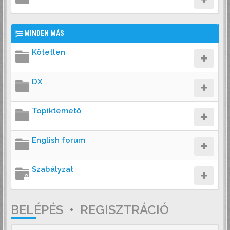
MINDEN MÁS
Kötetlen
DX
Topiktemető
English forum
Szabályzat
BELÉPÉS
•
REGISZTRÁCIÓ