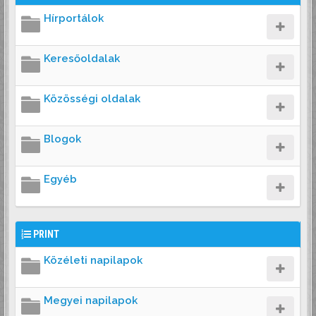
Hírportálok
Keresőoldalak
Közösségi oldalak
Blogok
Egyéb
PRINT
Közéleti napilapok
Megyei napilapok