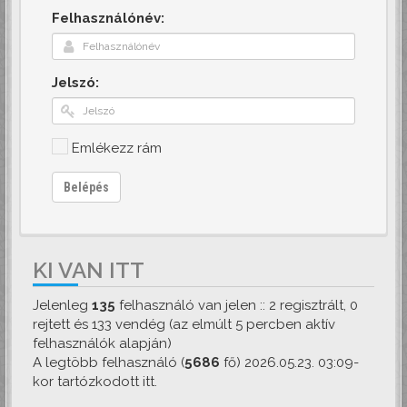
Felhasználónév:
Jelszó:
Emlékezz rám
Belépés
KI VAN ITT
Jelenleg
135
felhasználó van jelen :: 2 regisztrált, 0
rejtett és 133 vendég (az elmúlt 5 percben aktív
felhasználók alapján)
A legtöbb felhasználó (
5686
fő) 2026.05.23. 03:09-
kor tartózkodott itt.