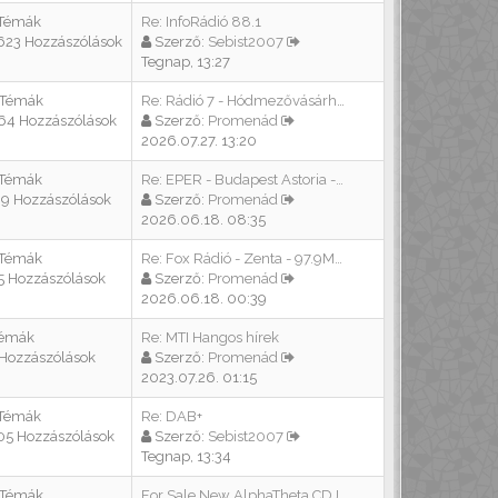
 Témák
Re: InfoRádió 88.1
623 Hozzászólások
Szerző:
Sebist2007
Tegnap, 13:27
 Témák
Re: Rádió 7 - Hódmezővásárhel…
64 Hozzászólások
Szerző:
Promenád
2026.07.27. 13:20
 Témák
Re: EPER - Budapest Astoria -…
39 Hozzászólások
Szerző:
Promenád
2026.06.18. 08:35
 Témák
Re: Fox Rádió - Zenta - 97.9M…
5 Hozzászólások
Szerző:
Promenád
2026.06.18. 00:39
Témák
Re: MTI Hangos hírek
 Hozzászólások
Szerző:
Promenád
2023.07.26. 01:15
 Témák
Re: DAB+
05 Hozzászólások
Szerző:
Sebist2007
Tegnap, 13:34
 Témák
For Sale New AlphaTheta CDJ-1…