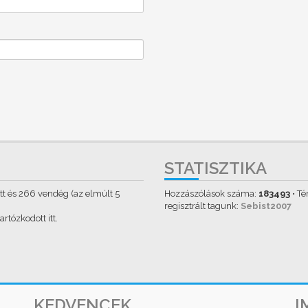
STATISZTIKA
tett és 266 vendég (az elmúlt 5
Hozzászólások száma:
183493
• T
regisztrált tagunk:
Sebist2007
rtózkodott itt.
KEDVENCEK
I