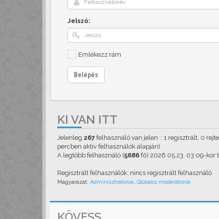
Jelszó:
Emlékezz rám
Belépés
KI VAN ITT
Jelenleg
267
felhasználó van jelen :: 1 regisztrált, 0 rej
percben aktív felhasználók alapján)
A legtöbb felhasználó (
5686
fő) 2026.05.23. 03:09-kor ta
Regisztrált felhasználók: nincs regisztrált felhasználó
Magyarázat:
Adminisztrátorok
,
Globális moderátorok
KÖVESS