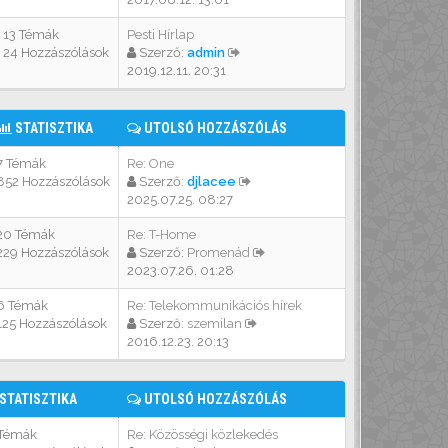
13 Témák
Pesti Hírlap
24 Hozzászólások
Szerző:
admin
2019.12.11. 20:31
STATISZTIKA
UTOLSÓ HOZZÁSZÓLÁS
7 Témák
Re: One
852 Hozzászólások
Szerző:
djlacee
2025.07.25. 08:27
20 Témák
Re: T-Home
229 Hozzászólások
Szerző:
Promenád
2023.07.26. 01:28
6 Témák
Re: Telekommunikációs hírek
125 Hozzászólások
Szerző:
szemilan
2016.12.23. 20:13
STATISZTIKA
UTOLSÓ HOZZÁSZÓLÁS
 Témák
Re: Közösségi közlekedés