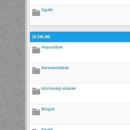
Egyéb
ONLINE
Hírportálok
Keresőoldalak
Közösségi oldalak
Blogok
Egyéb