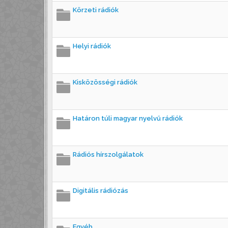
Körzeti rádiók
Helyi rádiók
Kisközösségi rádiók
Határon túli magyar nyelvű rádiók
Rádiós hírszolgálatok
Digitális rádiózás
Egyéb