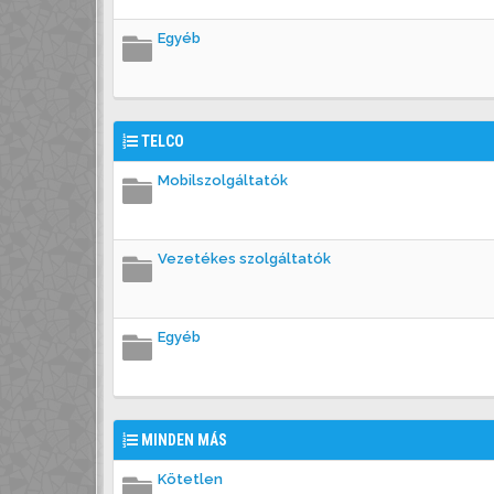
Egyéb
TELCO
Mobilszolgáltatók
Vezetékes szolgáltatók
Egyéb
MINDEN MÁS
Kötetlen