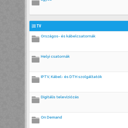
TV
Országos- és kábelcsatornák
Helyi csatornák
IPTV, Kábel- és DTH szolgáltatók
Digitális televíziózás
On Demand