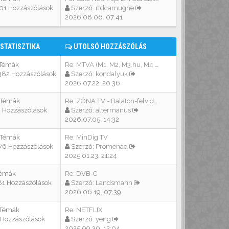
01 Hozzászólások
Szerző:
rtdcamughe
2026.08.06. 07:41
STATISZTIKA
UTOLSÓ HOZZÁSZÓLÁS
 Témák
Re: MTVA (M1, M2, M3.hu, M4 S…
382 Hozzászólások
Szerző:
kondalyuk
2026.07.22. 20:36
 Témák
Re: ZÓNA TV - Balaton-felvidék
3 Hozzászólások
Szerző:
altermanus
2026.07.05. 14:32
 Témák
Re: MinDig TV
76 Hozzászólások
Szerző:
Promenád
2025.01.23. 21:24
Témák
Re: DVB-C
81 Hozzászólások
Szerző:
Landsmann
2026.06.19. 07:39
 Témák
Re: NETFLIX
 Hozzászólások
Szerző:
yeng
2025.09.30. 12:04