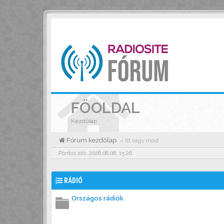
FŐOLDAL
Kezdőlap
Fórum kezdőlap
« Itt vagy most
Pontos idő: 2026.08.08. 15:26
RÁDIÓ
Országos rádiók