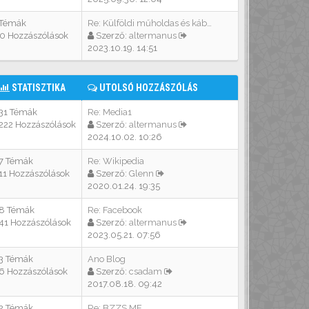
 Témák
Re: Külföldi műholdas és kábe…
10 Hozzászólások
Szerző:
altermanus
2023.10.19. 14:51
STATISZTIKA
UTOLSÓ HOZZÁSZÓLÁS
31 Témák
Re: Media1
222 Hozzászólások
Szerző:
altermanus
2024.10.02. 10:26
7 Témák
Re: Wikipedia
11 Hozzászólások
Szerző:
Glenn
2020.01.24. 19:35
8 Témák
Re: Facebook
41 Hozzászólások
Szerző:
altermanus
2023.05.21. 07:56
3 Témák
Ano Blog
6 Hozzászólások
Szerző:
csadam
2017.08.18. 09:42
2 Témák
Re: BZZS.ME