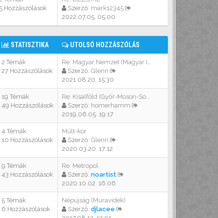
5 Hozzászólások
Szerző:
mark12345
2022.07.05. 05:00
STATISZTIKA
UTOLSÓ HOZZÁSZÓLÁS
2 Témák
Re: Magyar Nemzet (Magyar Idő…
27 Hozzászólások
Szerző:
Glenn
2021.08.20. 15:30
19 Témák
Re: Kisalföld (Győr-Moson-Sop…
49 Hozzászólások
Szerző:
homerhamm
2019.06.05. 19:17
4 Témák
Múlt-kor
10 Hozzászólások
Szerző:
Glenn
2020.03.20. 17:12
9 Témák
Re: Metropol
43 Hozzászólások
Szerző:
noartist
2020.10.02. 16:06
5 Témák
Népújság (Muravidék)
6 Hozzászólások
Szerző:
djlacee
2017.08.12. 13:01