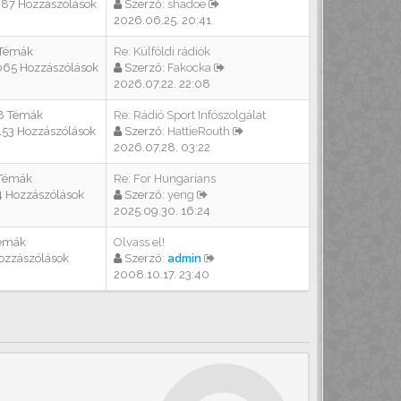
387 Hozzászólások
Szerző:
shadoe
2026.06.25. 20:41
 Témák
Re: Külföldi rádiók
065 Hozzászólások
Szerző:
Fakocka
2026.07.22. 22:08
8 Témák
Re: Rádió Sport Infószolgálat
153 Hozzászólások
Szerző:
HattieRouth
2026.07.28. 03:22
 Témák
Re: For Hungarians
4 Hozzászólások
Szerző:
yeng
2025.09.30. 16:24
Témák
Olvass el!
ozzászólások
Szerző:
admin
2008.10.17. 23:40