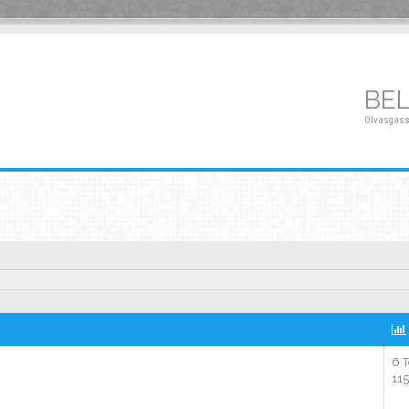
BE
Olvasgass
6 
11