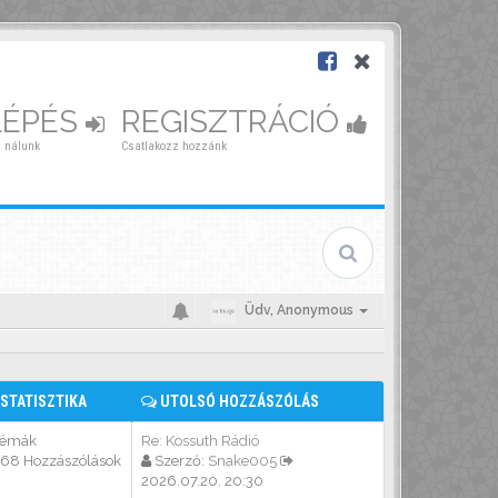
LÉPÉS
REGISZTRÁCIÓ
 nálunk
Csatlakozz hozzánk
Üdv,
Anonymous
STATISZTIKA
UTOLSÓ HOZZÁSZÓLÁS
Témák
Re: Kossuth Rádió
568 Hozzászólások
Szerző:
Snake005
2026.07.20. 20:30