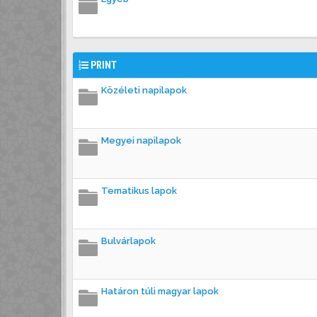
PRINT
Közéleti napilapok
Megyei napilapok
Tematikus lapok
Bulvárlapok
Határon túli magyar lapok