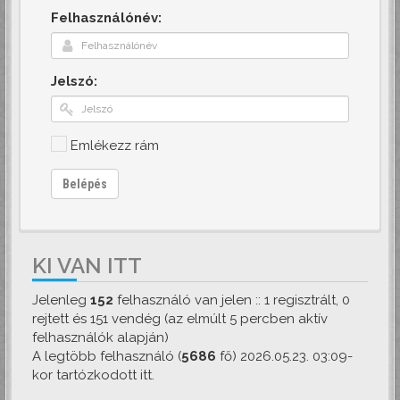
Felhasználónév:
Jelszó:
Emlékezz rám
Belépés
KI VAN ITT
Jelenleg
152
felhasználó van jelen :: 1 regisztrált, 0
rejtett és 151 vendég (az elmúlt 5 percben aktív
felhasználók alapján)
A legtöbb felhasználó (
5686
fő) 2026.05.23. 03:09-
kor tartózkodott itt.