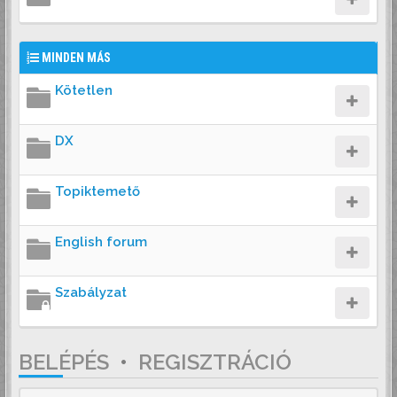
MINDEN MÁS
Kötetlen
DX
Topiktemető
English forum
Szabályzat
BELÉPÉS
•
REGISZTRÁCIÓ