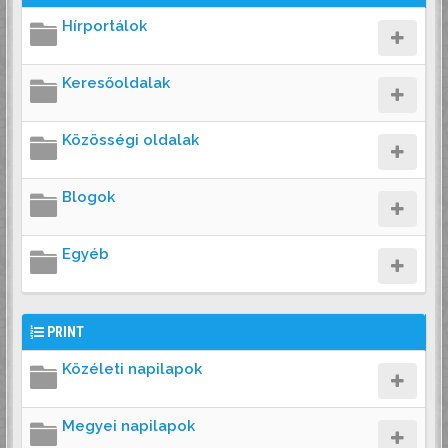
Hírportálok
Keresőoldalak
Közösségi oldalak
Blogok
Egyéb
PRINT
Közéleti napilapok
Megyei napilapok