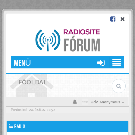
MENÜ
FŐOLDAL
Üdv,
Anonymous
Pontos idő: 2026.08.07. 11:50
RÁDIÓ