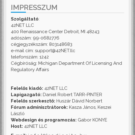
IMPRESSZUM
Szolgáltató
:
42NET LLC
400 Renaissance Center Detroit, MI 48243
adószám: 99-0682776
cégjegyzékszám: 803148683
e-mail cím: support@42NET.llc
telefonszám: 1242
Cégbíróság: Michigan Department Of Licensing And
Regulatory Affairs
Felelős kiadó:
42NET LLC
Lapigazgató:
Daniel Robert TARR-PINTER
Felelős szerkesztő:
Huszár Dávid Norbert
Fórum adminisztrátorok:
Kasza János, Keszei
László
Webdesign és programozás:
Gabor KONYE
Host:
42NET LLC