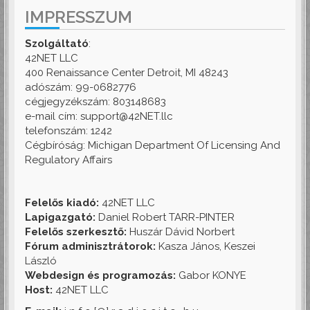
IMPRESSZUM
Szolgáltató
:
42NET LLC
400 Renaissance Center Detroit, MI 48243
adószám: 99-0682776
cégjegyzékszám: 803148683
e-mail cím: support@42NET.llc
telefonszám: 1242
Cégbíróság: Michigan Department Of Licensing And
Regulatory Affairs
Felelős kiadó:
42NET LLC
Lapigazgató:
Daniel Robert TARR-PINTER
Felelős szerkesztő:
Huszár Dávid Norbert
Fórum adminisztrátorok:
Kasza János, Keszei
László
Webdesign és programozás:
Gabor KONYE
Host:
42NET LLC