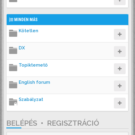
MINDEN MÁS
Kötetlen
DX
Topiktemető
English forum
Szabályzat
BELÉPÉS
•
REGISZTRÁCIÓ