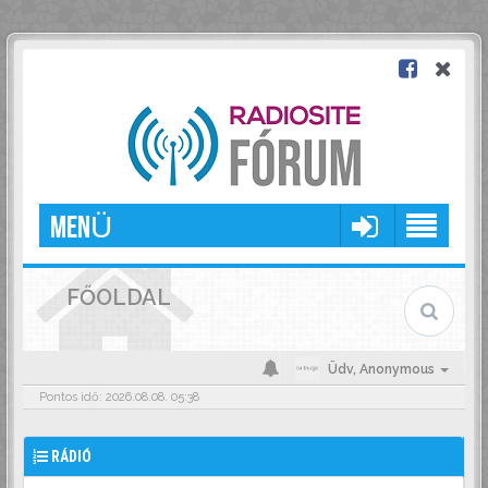
MENÜ
FŐOLDAL
Üdv,
Anonymous
Pontos idő: 2026.08.08. 05:38
RÁDIÓ