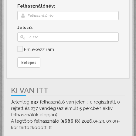
Felhasználónév:
Jelszó:
Emlékezz rám
Belépés
KI VAN ITT
Jelenleg
237
felhasználó van jelen :: 0 regisztrált, 0
rejtett és 237 vendég (az elmúlt 5 percben aktív
felhasználók alapján)
A legtöbb felhasználó (
5686
fő) 2026.05.23. 03:09-
kor tartózkodott itt.