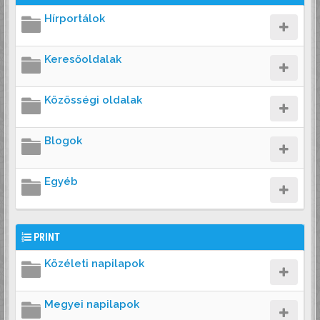
Hírportálok
Keresőoldalak
Közösségi oldalak
Blogok
Egyéb
PRINT
Közéleti napilapok
Megyei napilapok