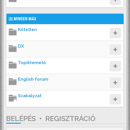
MINDEN MÁS
Kötetlen
DX
Topiktemető
English forum
Szabályzat
BELÉPÉS
•
REGISZTRÁCIÓ