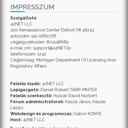
IMPRESSZUM
Szolgáltató
:
42NET LLC
400 Renaissance Center Detroit, MI 48243
adószám: 99-0682776
cégjegyzékszám: 803148683
e-mail cím: support@42NET.llc
telefonszám: 1242
Cégbíróság: Michigan Department Of Licensing And
Regulatory Affairs
Felelős kiadó:
42NET LLC
Lapigazgató:
Daniel Robert TARR-PINTER
Felelős szerkesztő:
Huszár Dávid Norbert
Fórum adminisztrátorok:
Kasza János, Keszei
László
Webdesign és programozás:
Gabor KONYE
Host:
42NET LLC