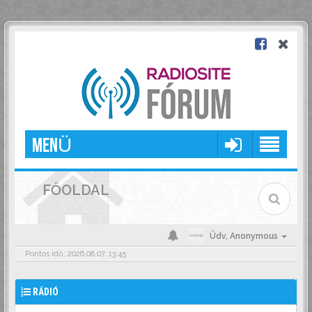
MENÜ
FŐOLDAL
Üdv,
Anonymous
Pontos idő: 2026.08.07. 13:45
RÁDIÓ