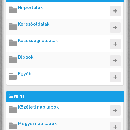
Hírportálok
Keresőoldalak
Közösségi oldalak
Blogok
Egyéb
PRINT
Közéleti napilapok
Megyei napilapok