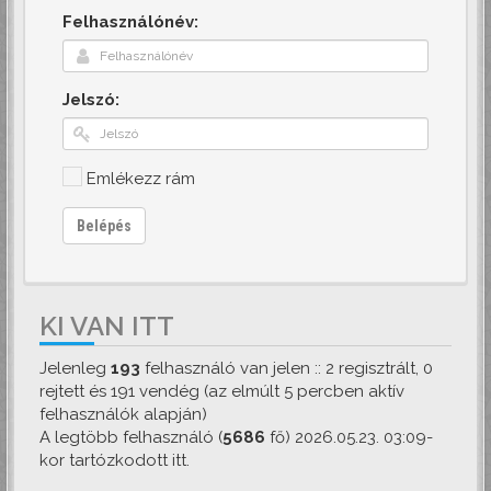
Felhasználónév:
Jelszó:
Emlékezz rám
Belépés
KI VAN ITT
Jelenleg
193
felhasználó van jelen :: 2 regisztrált, 0
rejtett és 191 vendég (az elmúlt 5 percben aktív
felhasználók alapján)
A legtöbb felhasználó (
5686
fő) 2026.05.23. 03:09-
kor tartózkodott itt.