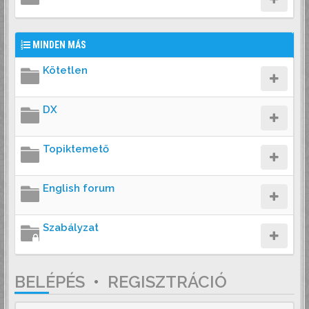
MINDEN MÁS
Kötetlen
DX
Topiktemető
English forum
Szabályzat
BELÉPÉS
•
REGISZTRÁCIÓ