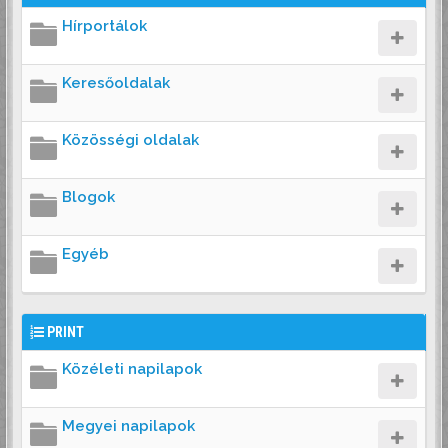
Hírportálok
Keresőoldalak
Közösségi oldalak
Blogok
Egyéb
PRINT
Közéleti napilapok
Megyei napilapok