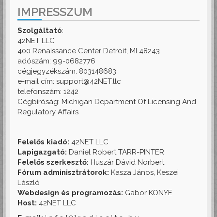
IMPRESSZUM
Szolgáltató
:
42NET LLC
400 Renaissance Center Detroit, MI 48243
adószám: 99-0682776
cégjegyzékszám: 803148683
e-mail cím: support@42NET.llc
telefonszám: 1242
Cégbíróság: Michigan Department Of Licensing And
Regulatory Affairs
Felelős kiadó:
42NET LLC
Lapigazgató:
Daniel Robert TARR-PINTER
Felelős szerkesztő:
Huszár Dávid Norbert
Fórum adminisztrátorok:
Kasza János, Keszei
László
Webdesign és programozás:
Gabor KONYE
Host:
42NET LLC