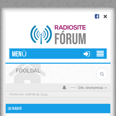
MENÜ
FŐOLDAL
Üdv,
Anonymous
Pontos idő: 2026.08.09. 03:54
RÁDIÓ