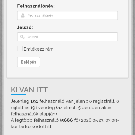
Felhasználónév:
Jelszó:
Emlékezz rám
Belépés
KI VAN ITT
Jelenleg
191
felhasználó van jelen :: 0 regisztrált, 0
rejtett és 191 vendég (az elmúlt 5 percben aktív
felhasználók alapján)
A legtöbb felhasználó (
5686
fő) 2026.05.23. 03:09-
kor tartózkodott itt.