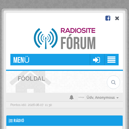
MENÜ
FŐOLDAL
Üdv,
Anonymous
Pontos idő: 2026.08.07. 11:30
RÁDIÓ