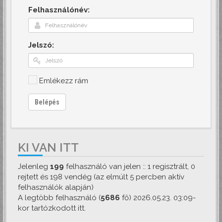
Felhasználónév:
Jelszó:
Emlékezz rám
Belépés
KI VAN ITT
Jelenleg
199
felhasználó van jelen :: 1 regisztrált, 0
rejtett és 198 vendég (az elmúlt 5 percben aktív
felhasználók alapján)
A legtöbb felhasználó (
5686
fő) 2026.05.23. 03:09-
kor tartózkodott itt.