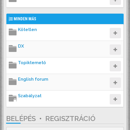
MINDEN MÁS
Kötetlen
DX
Topiktemető
English forum
Szabályzat
BELÉPÉS
•
REGISZTRÁCIÓ