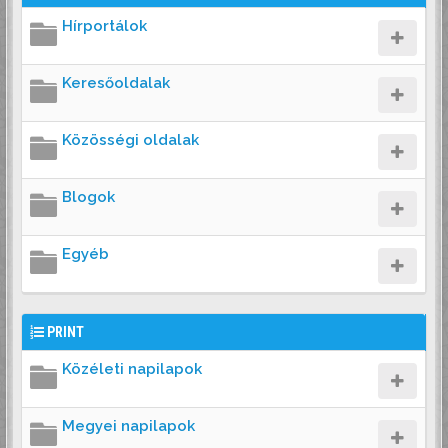
Hírportálok
Keresőoldalak
Közösségi oldalak
Blogok
Egyéb
PRINT
Közéleti napilapok
Megyei napilapok