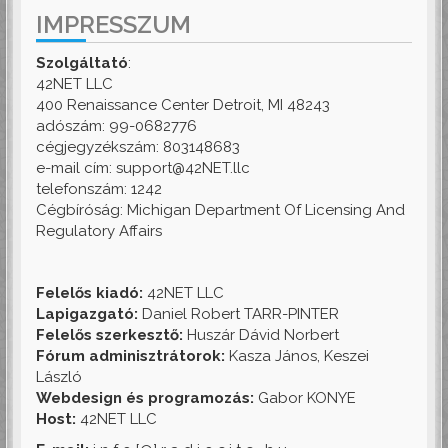
IMPRESSZUM
Szolgáltató
:
42NET LLC
400 Renaissance Center Detroit, MI 48243
adószám: 99-0682776
cégjegyzékszám: 803148683
e-mail cím: support@42NET.llc
telefonszám: 1242
Cégbíróság: Michigan Department Of Licensing And
Regulatory Affairs
Felelős kiadó:
42NET LLC
Lapigazgató:
Daniel Robert TARR-PINTER
Felelős szerkesztő:
Huszár Dávid Norbert
Fórum adminisztrátorok:
Kasza János, Keszei
László
Webdesign és programozás:
Gabor KONYE
Host:
42NET LLC