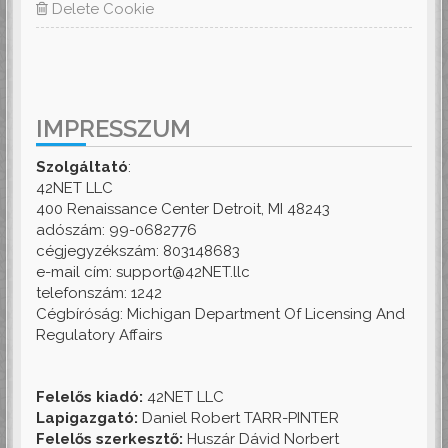
Delete Cookie
IMPRESSZUM
Szolgáltató
:
42NET LLC
400 Renaissance Center Detroit, MI 48243
adószám: 99-0682776
cégjegyzékszám: 803148683
e-mail cím: support@42NET.llc
telefonszám: 1242
Cégbíróság: Michigan Department Of Licensing And
Regulatory Affairs
Felelős kiadó:
42NET LLC
Lapigazgató:
Daniel Robert TARR-PINTER
Felelős szerkesztő:
Huszár Dávid Norbert