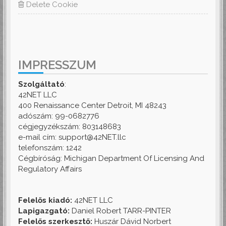
Delete Cookie
IMPRESSZUM
Szolgáltató
:
42NET LLC
400 Renaissance Center Detroit, MI 48243
adószám: 99-0682776
cégjegyzékszám: 803148683
e-mail cím: support@42NET.llc
telefonszám: 1242
Cégbíróság: Michigan Department Of Licensing And
Regulatory Affairs
Felelős kiadó:
42NET LLC
Lapigazgató:
Daniel Robert TARR-PINTER
Felelős szerkesztő:
Huszár Dávid Norbert