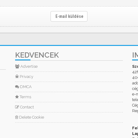
E-mail küldése
KEDVENCEK
I
Advertise
Sz
42
Privacy
400
ad
DMCA
cé
e-m
Terms
tel
Cég
Contact
Reg
Delete Cookie
Fe
La