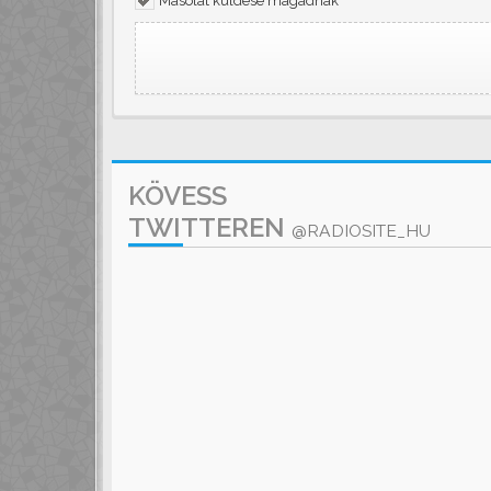
Másolat küldése magadnak
KÖVESS
TWITTEREN
@RADIOSITE_HU