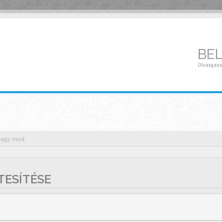
BE
Olvasgass
 vagy most
TESÍTÉSE