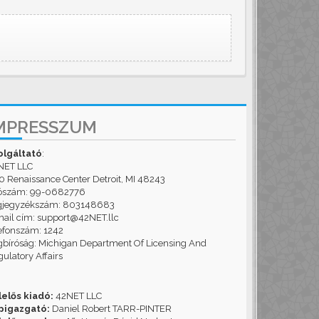
MPRESSZUM
olgáltató
:
NET LLC
 Renaissance Center Detroit, MI 48243
ószám: 99-0682776
gjegyzékszám: 803148683
ail cím: support@42NET.llc
efonszám: 1242
bíróság: Michigan Department Of Licensing And
ulatory Affairs
lelős kiadó:
42NET LLC
pigazgató:
Daniel Robert TARR-PINTER