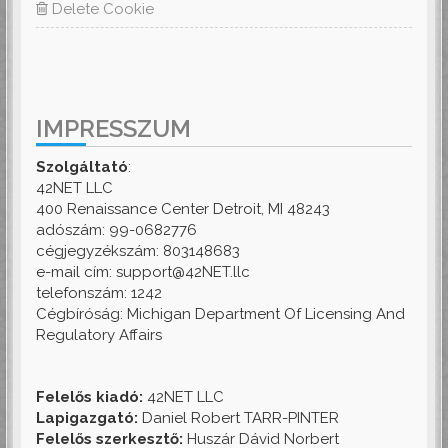
Delete Cookie
IMPRESSZUM
Szolgáltató
:
42NET LLC
400 Renaissance Center Detroit, MI 48243
adószám: 99-0682776
cégjegyzékszám: 803148683
e-mail cím: support@42NET.llc
telefonszám: 1242
Cégbíróság: Michigan Department Of Licensing And
Regulatory Affairs
Felelős kiadó:
42NET LLC
Lapigazgató:
Daniel Robert TARR-PINTER
Felelős szerkesztő:
Huszár Dávid Norbert