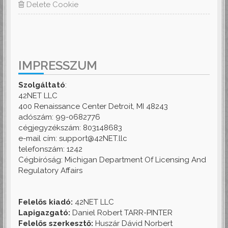
Delete Cookie
IMPRESSZUM
Szolgáltató
:
42NET LLC
400 Renaissance Center Detroit, MI 48243
adószám: 99-0682776
cégjegyzékszám: 803148683
e-mail cím: support@42NET.llc
telefonszám: 1242
Cégbíróság: Michigan Department Of Licensing And
Regulatory Affairs
Felelős kiadó:
42NET LLC
Lapigazgató:
Daniel Robert TARR-PINTER
Felelős szerkesztő:
Huszár Dávid Norbert