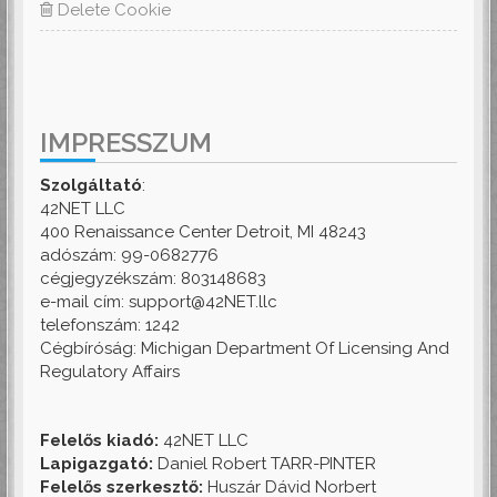
Delete Cookie
IMPRESSZUM
Szolgáltató
:
42NET LLC
400 Renaissance Center Detroit, MI 48243
adószám: 99-0682776
cégjegyzékszám: 803148683
e-mail cím: support@42NET.llc
telefonszám: 1242
Cégbíróság: Michigan Department Of Licensing And
Regulatory Affairs
Felelős kiadó:
42NET LLC
Lapigazgató:
Daniel Robert TARR-PINTER
Felelős szerkesztő:
Huszár Dávid Norbert