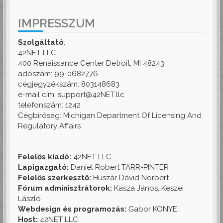
IMPRESSZUM
Szolgáltató
:
42NET LLC
400 Renaissance Center Detroit, MI 48243
adószám: 99-0682776
cégjegyzékszám: 803148683
e-mail cím: support@42NET.llc
telefonszám: 1242
Cégbíróság: Michigan Department Of Licensing And
Regulatory Affairs
Felelős kiadó:
42NET LLC
Lapigazgató:
Daniel Robert TARR-PINTER
Felelős szerkesztő:
Huszár Dávid Norbert
Fórum adminisztrátorok:
Kasza János, Keszei
László
Webdesign és programozás:
Gabor KONYE
Host:
42NET LLC