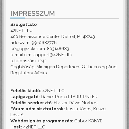
IMPRESSZUM
Szolgáltató
:
42NET LLC
400 Renaissance Center Detroit, MI 48243
adószám: 99-0682776
cégjegyzékszám: 803148683
e-mail cím: support@42NET.llc
telefonszám: 1242
Cégbíróság: Michigan Department Of Licensing And
Regulatory Affairs
Felelős kiadó:
42NET LLC
Lapigazgató:
Daniel Robert TARR-PINTER
Felelős szerkesztő:
Huszár Dávid Norbert
Fórum adminisztrátorok:
Kasza János, Keszei
László
Webdesign és programozás:
Gabor KONYE
Host:
42NET LLC