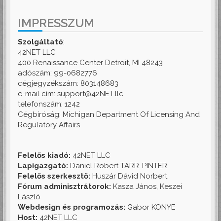
IMPRESSZUM
Szolgáltató
:
42NET LLC
400 Renaissance Center Detroit, MI 48243
adószám: 99-0682776
cégjegyzékszám: 803148683
e-mail cím: support@42NET.llc
telefonszám: 1242
Cégbíróság: Michigan Department Of Licensing And
Regulatory Affairs
Felelős kiadó:
42NET LLC
Lapigazgató:
Daniel Robert TARR-PINTER
Felelős szerkesztő:
Huszár Dávid Norbert
Fórum adminisztrátorok:
Kasza János, Keszei
László
Webdesign és programozás:
Gabor KONYE
Host:
42NET LLC