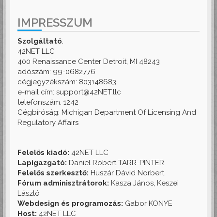
IMPRESSZUM
Szolgáltató
:
42NET LLC
400 Renaissance Center Detroit, MI 48243
adószám: 99-0682776
cégjegyzékszám: 803148683
e-mail cím: support@42NET.llc
telefonszám: 1242
Cégbíróság: Michigan Department Of Licensing And
Regulatory Affairs
Felelős kiadó:
42NET LLC
Lapigazgató:
Daniel Robert TARR-PINTER
Felelős szerkesztő:
Huszár Dávid Norbert
Fórum adminisztrátorok:
Kasza János, Keszei
László
Webdesign és programozás:
Gabor KONYE
Host:
42NET LLC