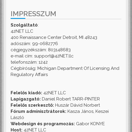
IMPRESSZUM
Szolgáltató
:
42NET LLC
400 Renaissance Center Detroit, MI 48243
adószám: 99-0682776
cégjegyzékszám: 803148683
e-mail cím: support@42NET.llc
telefonszám: 1242
Cégbíróság: Michigan Department Of Licensing And
Regulatory Affairs
Felelős kiadó:
42NET LLC
Lapigazgató:
Daniel Robert TARR-PINTER
Felelős szerkesztő:
Huszár Dávid Norbert
Fórum adminisztrátorok:
Kasza János, Keszei
László
Webdesign és programozás:
Gabor KONYE
Host:
42NET LLC