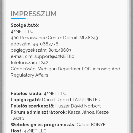
IMPRESSZUM
Szolgáltató
:
42NET LLC
400 Renaissance Center Detroit, MI 48243
adószám: 99-0682776
cégjegyzékszám: 803148683
e-mail cím: support@42NET.llc
telefonszám: 1242
Cégbíróság: Michigan Department Of Licensing And
Regulatory Affairs
Felelős kiadó:
42NET LLC
Lapigazgató:
Daniel Robert TARR-PINTER
Felelős szerkesztő:
Huszár Dávid Norbert
Fórum adminisztrátorok:
Kasza János, Keszei
László
Webdesign és programozás:
Gabor KONYE
Host:
42NET LLC