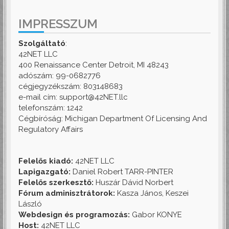
IMPRESSZUM
Szolgáltató
:
42NET LLC
400 Renaissance Center Detroit, MI 48243
adószám: 99-0682776
cégjegyzékszám: 803148683
e-mail cím: support@42NET.llc
telefonszám: 1242
Cégbíróság: Michigan Department Of Licensing And
Regulatory Affairs
Felelős kiadó:
42NET LLC
Lapigazgató:
Daniel Robert TARR-PINTER
Felelős szerkesztő:
Huszár Dávid Norbert
Fórum adminisztrátorok:
Kasza János, Keszei
László
Webdesign és programozás:
Gabor KONYE
Host:
42NET LLC