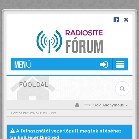
MENÜ
FŐOLDAL
Üdv,
Anonymous
Pontos idő: 2026.08.06. 21:21
A felhasználói vezérlőpult megtekintéséhez
be kell jelentkezned.