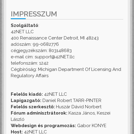
IMPRESSZUM
Szolgáltató
:
42NET LLC
400 Renaissance Center Detroit, MI 48243
adószám: 99-0682776
cégjegyzékszám: 803148683
e-mail cím: support@42NET.llc
telefonszám: 1242
Cégbíróság: Michigan Department Of Licensing And
Regulatory Affairs
Felelős kiadó:
42NET LLC
Lapigazgató:
Daniel Robert TARR-PINTER
Felelős szerkesztő:
Huszár Dávid Norbert
Fórum adminisztrátorok:
Kasza János, Keszei
László
Webdesign és programozás:
Gabor KONYE
Host:
42NET LLC