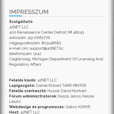
IMPRESSZUM
Szolgáltató
:
42NET LLC
400 Renaissance Center Detroit, MI 48243
adószám: 99-0682776
cégjegyzékszám: 803148683
e-mail cím: support@42NET.llc
telefonszám: 1242
Cégbíróság: Michigan Department Of Licensing And
Regulatory Affairs
Felelős kiadó:
42NET LLC
Lapigazgató:
Daniel Robert TARR-PINTER
Felelős szerkesztő:
Huszár Dávid Norbert
Fórum adminisztrátorok:
Kasza János, Keszei
László
Webdesign és programozás:
Gabor KONYE
Host:
42NET LLC