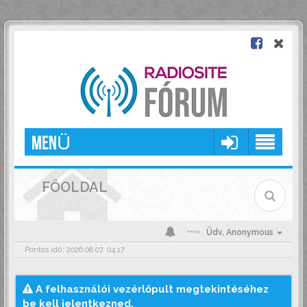
MENÜ
FŐOLDAL
Üdv,
Anonymous
Pontos idő: 2026.08.07. 04:17
A felhasználói vezérlőpult megtekintéséhez
be kell jelentkezned.