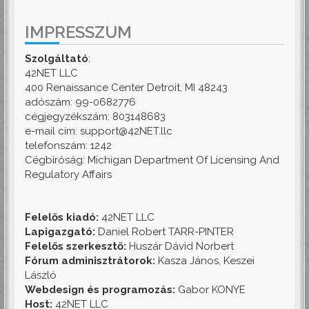
IMPRESSZUM
Szolgáltató
:
42NET LLC
400 Renaissance Center Detroit, MI 48243
adószám: 99-0682776
cégjegyzékszám: 803148683
e-mail cím: support@42NET.llc
telefonszám: 1242
Cégbíróság: Michigan Department Of Licensing And
Regulatory Affairs
Felelős kiadó:
42NET LLC
Lapigazgató:
Daniel Robert TARR-PINTER
Felelős szerkesztő:
Huszár Dávid Norbert
Fórum adminisztrátorok:
Kasza János, Keszei
László
Webdesign és programozás:
Gabor KONYE
Host:
42NET LLC