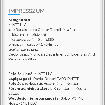
IMPRESSZUM
Szolgáltató
:
42NET LLC
400 Renaissance Center Detroit, MI 48243
adószám: 99-0682776
cégjegyzékszám: 803148683
e-mail cím: support@42NET.llc
telefonszám: 1242
Cégbíróság: Michigan Department Of Licensing And
Regulatory Affairs
Felelős kiadó:
42NET LLC
Lapigazgató:
Daniel Robert TARR-PINTER
Felelős szerkesztő:
Huszár Dávid Norbert
Fórum adminisztrátorok:
Kasza János, Keszei
László
Webdesign és programozás:
Gabor KONYE
Host:
42NET LLC