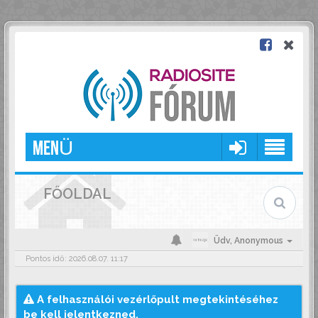
MENÜ
FŐOLDAL
Üdv,
Anonymous
Pontos idő: 2026.08.07. 11:17
A felhasználói vezérlőpult megtekintéséhez
be kell jelentkezned.