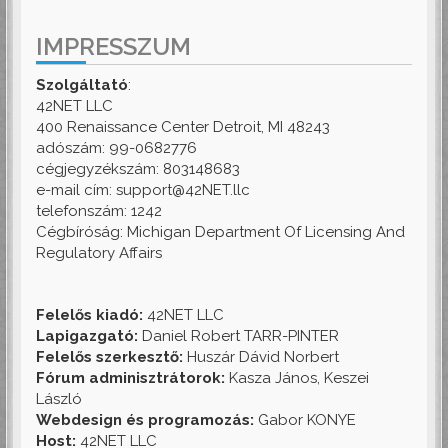
IMPRESSZUM
Szolgáltató
:
42NET LLC
400 Renaissance Center Detroit, MI 48243
adószám: 99-0682776
cégjegyzékszám: 803148683
e-mail cím: support@42NET.llc
telefonszám: 1242
Cégbíróság: Michigan Department Of Licensing And
Regulatory Affairs
Felelős kiadó:
42NET LLC
Lapigazgató:
Daniel Robert TARR-PINTER
Felelős szerkesztő:
Huszár Dávid Norbert
Fórum adminisztrátorok:
Kasza János, Keszei
László
Webdesign és programozás:
Gabor KONYE
Host:
42NET LLC