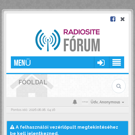
MENÜ
FŐOLDAL
Üdv,
Anonymous
Pontos idő: 2026.08.08. 04:16
A felhasználói vezérlőpult megtekintéséhez
be kell jelentkezned.