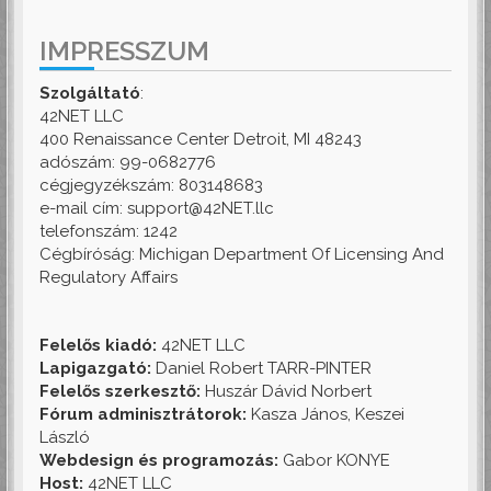
IMPRESSZUM
Szolgáltató
:
42NET LLC
400 Renaissance Center Detroit, MI 48243
adószám: 99-0682776
cégjegyzékszám: 803148683
e-mail cím: support@42NET.llc
telefonszám: 1242
Cégbíróság: Michigan Department Of Licensing And
Regulatory Affairs
Felelős kiadó:
42NET LLC
Lapigazgató:
Daniel Robert TARR-PINTER
Felelős szerkesztő:
Huszár Dávid Norbert
Fórum adminisztrátorok:
Kasza János, Keszei
László
Webdesign és programozás:
Gabor KONYE
Host:
42NET LLC