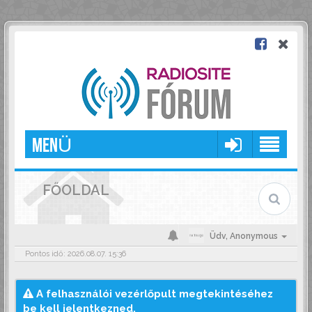
MENÜ
FŐOLDAL
Üdv,
Anonymous
Pontos idő: 2026.08.07. 15:36
A felhasználói vezérlőpult megtekintéséhez
be kell jelentkezned.