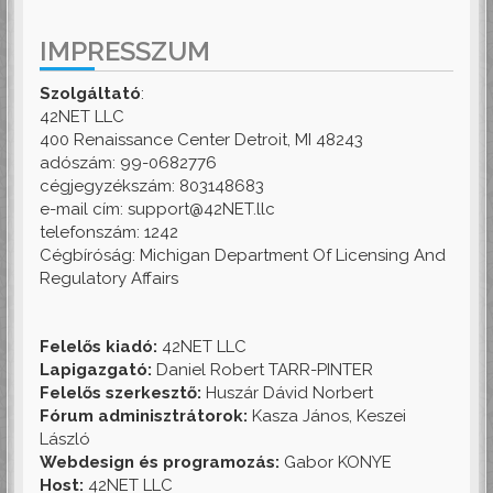
IMPRESSZUM
Szolgáltató
:
42NET LLC
400 Renaissance Center Detroit, MI 48243
adószám: 99-0682776
cégjegyzékszám: 803148683
e-mail cím: support@42NET.llc
telefonszám: 1242
Cégbíróság: Michigan Department Of Licensing And
Regulatory Affairs
Felelős kiadó:
42NET LLC
Lapigazgató:
Daniel Robert TARR-PINTER
Felelős szerkesztő:
Huszár Dávid Norbert
Fórum adminisztrátorok:
Kasza János, Keszei
László
Webdesign és programozás:
Gabor KONYE
Host:
42NET LLC