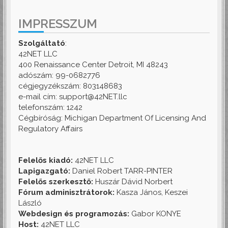
IMPRESSZUM
Szolgáltató
:
42NET LLC
400 Renaissance Center Detroit, MI 48243
adószám: 99-0682776
cégjegyzékszám: 803148683
e-mail cím: support@42NET.llc
telefonszám: 1242
Cégbíróság: Michigan Department Of Licensing And
Regulatory Affairs
Felelős kiadó:
42NET LLC
Lapigazgató:
Daniel Robert TARR-PINTER
Felelős szerkesztő:
Huszár Dávid Norbert
Fórum adminisztrátorok:
Kasza János, Keszei
László
Webdesign és programozás:
Gabor KONYE
Host:
42NET LLC