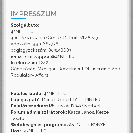
IMPRESSZUM
Szolgáltató
:
42NET LLC
400 Renaissance Center Detroit, MI 48243
adószám: 99-0682776
cégjegyzékszám: 803148683
e-mail cím: support@42NET.llc
telefonszám: 1242
Cégbíróság: Michigan Department Of Licensing And
Regulatory Affairs
Felelős kiadó:
42NET LLC
Lapigazgató:
Daniel Robert TARR-PINTER
Felelős szerkesztő:
Huszár Dávid Norbert
Fórum adminisztrátorok:
Kasza János, Keszei
László
Webdesign és programozás:
Gabor KONYE
Host:
42NET LLC