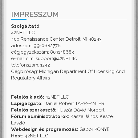
IMPRESSZUM
Szolgáltató
:
42NET LLC
400 Renaissance Center Detroit, MI 48243
adószám: 99-0682776
cégjegyzékszám: 803148683
e-mail cím: support@42NET.llc
telefonszám: 1242
Cégbíróság: Michigan Department Of Licensing And
Regulatory Affairs
Felelős kiadó:
42NET LLC
Lapigazgató:
Daniel Robert TARR-PINTER
Felelős szerkesztő:
Huszár Dávid Norbert
Fórum adminisztrátorok:
Kasza János, Keszei
László
Webdesign és programozás:
Gabor KONYE
Host:
42NET LLC