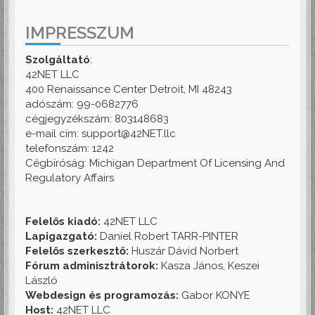
IMPRESSZUM
Szolgáltató
:
42NET LLC
400 Renaissance Center Detroit, MI 48243
adószám: 99-0682776
cégjegyzékszám: 803148683
e-mail cím: support@42NET.llc
telefonszám: 1242
Cégbíróság: Michigan Department Of Licensing And
Regulatory Affairs
Felelős kiadó:
42NET LLC
Lapigazgató:
Daniel Robert TARR-PINTER
Felelős szerkesztő:
Huszár Dávid Norbert
Fórum adminisztrátorok:
Kasza János, Keszei
László
Webdesign és programozás:
Gabor KONYE
Host:
42NET LLC